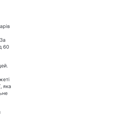
дарів
 За
д 60
дей.
жеті
, яка
ьне
и