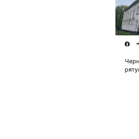
Черн
ряту