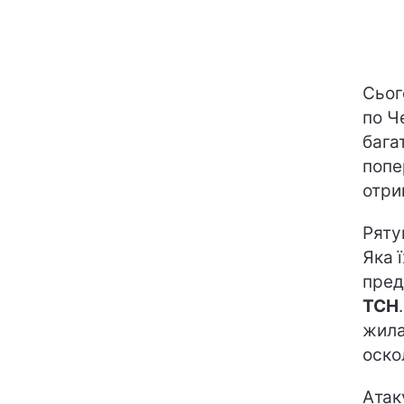
Сьог
по Ч
бага
попе
отри
Ряту
Яка 
пред
ТСН
жила
оско
Атак