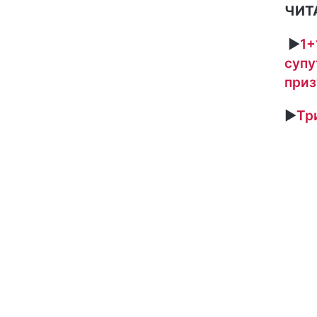
ЧИТ
►
1+
супу
приз
►
Тр