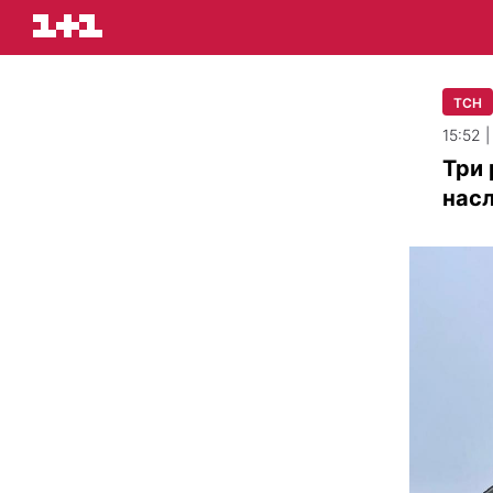
ТСН
15:52 
Три 
насл