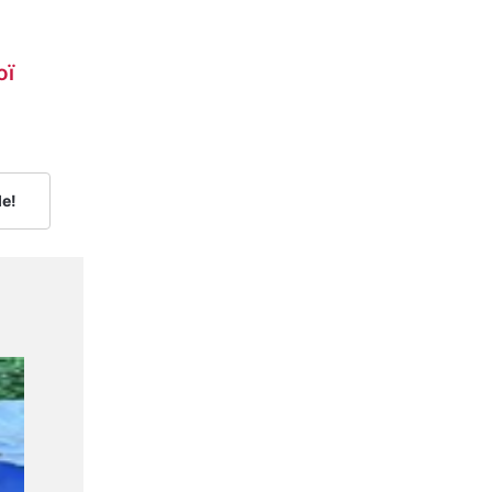
ої
le!