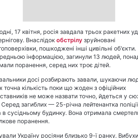
одні, 17 квітня, росія завдала трьох ракетних у
ернігову. Внаслідок
обстрілу
зруйновані
топоверхівки, пошкоджені інші цивільні об'єкти.
редньою інформацією, загинули 13 людей, пона
мали поранення, серед них троє дітей.
вальники досі розбирають завали, шукаючи лю
їх точна кількість поки що жоден з офіційних
ставників не може назвати точно, йдеться у сю
. Серед загиблих — 25-річна лейтенантка поліції
 в сусідньому будинку. Вона отримала смертел
лкове поранення.
ували Україну росіяни близько 9-ї ранку. Вибух