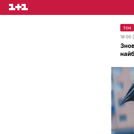
ТСН
18:00 
Знов
най