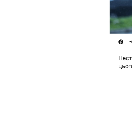
Нест
цьог