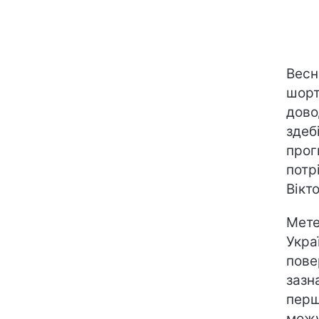
Весн
шорт
дово
здеб
прог
потр
Вікт
Мете
Укра
пове
зазн
перш
можу