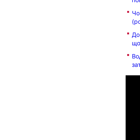
по
Чо
(р
До
що
Во
за