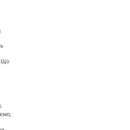
д
нь
. Що
і
ємо,
я,