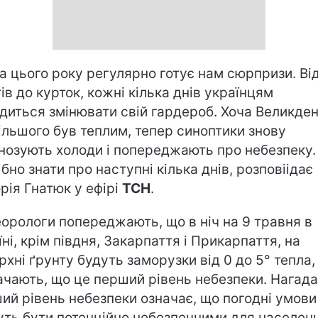
а цього року регулярно готує нам сюрпризи. Ві
ів до курток, кожні кілька днів українцям
диться змінювати свій гардероб. Хоча Великде
ільшого був теплим, тепер синоптики знову
нозують холоди і попереджають про небезпеку
ібно знати про наступні кілька днів, розповіідає
орія Гнатюк у ефірі
ТСН
.
орологи попереджають, що в ніч на 9 травня в
їні, крім півдня, Закарпаття і Прикарпаття, на
рхні ґрунту будуть заморузки від 0 до 5° тепла, 
ачають, що це перший рівень небезпеки. Нагада
ий рівень небезпеки означає, що погодні умови
ть бути потенційно небезпечними для населенн