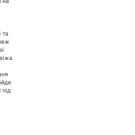
ч на
і та
довж
ві
свіжа
вня
ойде
 під