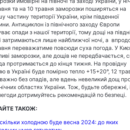
озки ймовірні на півночі та заході України, у ні
авня та на 10 травня заморозки поширяться на
шу частину території України, крім південної
ини. Антициклон із північного заходу Європи
уває опади з нашої території, тому дощі на півдн
і затримаються лише найближчої ночі, а впро
авня переважатиме повсюди суха погода. У Киє
иві заморозки, але дощів не передбачається, 
да протримається до кінця тижня. На провідну
лю в Україні буде помірно тепло +15+20°, 12 тра
важно без опадів, але вдень невеликий дощ пр
внічних областях України. Тож, будьте обережні, і
негоди дотримуйтесь рекомендацій по безпеці.
АЙТЕ ТАКОЖ:
скільки холодною буде весна 2024: до яких