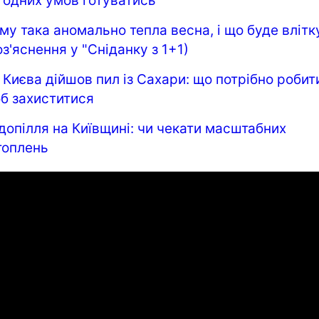
годних умов готуватись
му така аномально тепла весна, і що буде влітк
оз'яснення у "Сніданку з 1+1)
 Києва дійшов пил із Сахари: що потрібно робит
б захиститися
допілля на Київщині: чи чекати масштабних
топлень