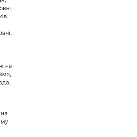
овні
ків
овні.
й
ж не
ємо,
ода,
жна
єму