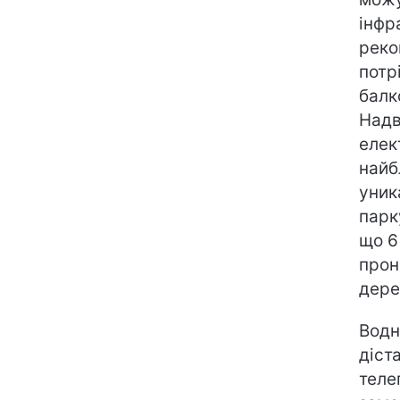
інфр
реко
потр
балк
Надв
елек
найб
уник
парк
що 6
прон
дере
Водн
діст
теле