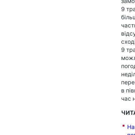
замор
9 тр
біль
част
відс
сход
9 тр
можл
пого
неді
пере
в пі
час 
ЧИТ
На