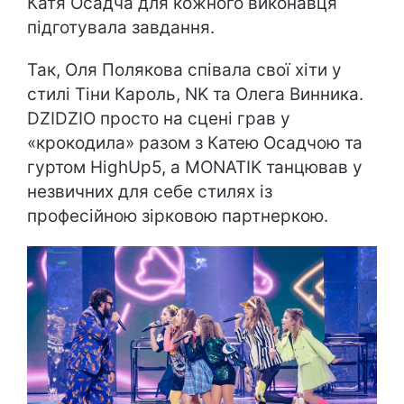
Катя Осадча для кожного виконавця
підготувала завдання.
Так, Оля Полякова співала свої хіти у
стилі Тіни Кароль, NK та Олега Винника.
DZIDZIO просто на сцені грав у
«крокодила» разом з Катею Осадчою та
гуртом HighUp5, а MONATIK танцював у
незвичних для себе стилях із
професійною зірковою партнеркою.