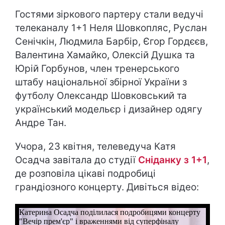
Гостями зіркового партеру стали ведучі
телеканалу 1+1 Неля Шовкопляс, Руслан
Сенічкін, Людмила Барбір, Єгор Гордєєв,
Валентина Хамайко, Олексій Душка та
Юрій Горбунов, член тренерського
штабу національної збірної України з
футболу Олександр Шовковський та
український модельєр і дизайнер одягу
Андре Тан.
Учора, 23 квітня, телеведуча Катя
Осадча завітала до студії
Сніданку з 1+1
,
де розповіла цікаві подробиці
грандіозного концерту. Дивіться відео: