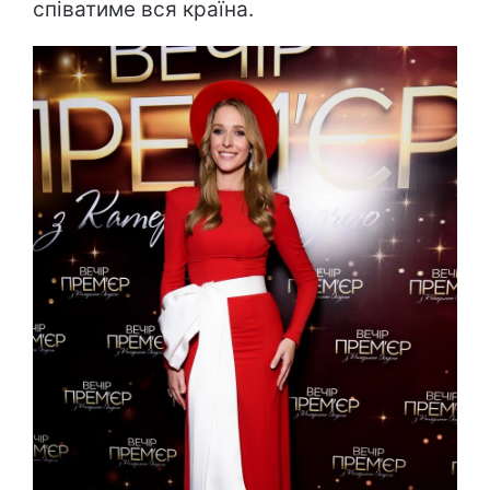
співатиме вся країна.