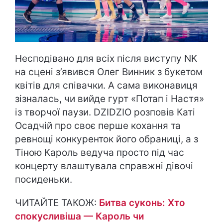
Несподівано для всіх після виступу NK
на сцені з’явився Олег Винник з букетом
квітів для співачки. А сама виконавиця
зізналась, чи вийде гурт «Потап і Настя»
із творчої паузи. DZIDZIO розповів Каті
Осадчій про своє перше кохання та
ревнощі конкуренток його обраниці, а з
Тіною Кароль ведуча просто під час
концерту влаштувала справжні дівочі
посиденьки.
ЧИТАЙТЕ ТАКОЖ:
Битва суконь: Хто
спокусливіша — Кароль чи