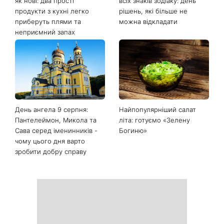
Останні новини
Білі кросівки знову будуть
Гороскоп на 9 серпня для
як нові: два прості
всіх знаків зодіаку: день