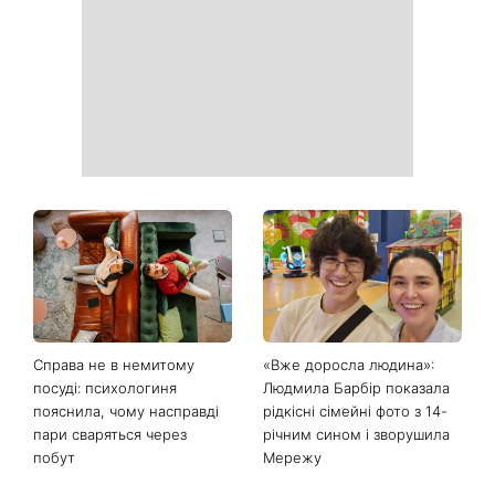
продукти з кухні легко
рішень, які більше не
приберуть плями та
можна відкладати
неприємний запах
День ангела 9 серпня:
Найпопулярніший салат
Пантелеймон, Микола та
літа: готуємо «Зелену
Сава серед іменинників -
Богиню»
чому цього дня варто
зробити добру справу