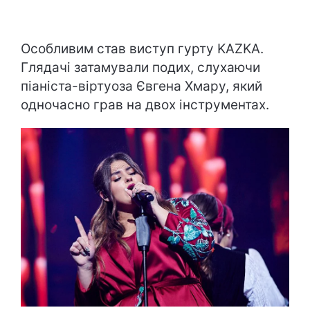
Особливим став виступ гурту KAZKA.
Глядачі затамували подих, слухаючи
піаніста-віртуоза Євгена Хмару, який
одночасно грав на двох інструментах.