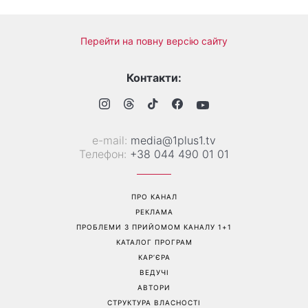
Справа не в немитому
«Вже доросла людина»:
посуді: психологиня
Людмила Барбір показала
пояснила, чому насправді
рідкісні сімейні фото з 14-
пари сваряться через
річним сином і зворушила
побут
Мережу