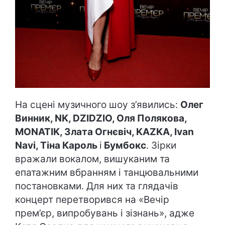
На сцені музичного шоу з’явились:
Олег
Винник, NK, DZIDZIO, Оля Полякова,
MONATIK, Злата Огнєвіч, KAZKA, Ivan
Navi, Тіна Кароль
і
Бумбокс
. Зірки
вражали вокалом, вишуканим та
епатажним вбранням і танцювальними
постановками. Для них та глядачів
концерт перетворився на «Вечір
прем’єр, випробувань і зізнань», адже