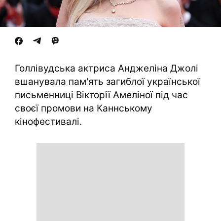
Голлівудська актриса Анджеліна Джолі
вшанувала пам'ять загиблої української
письменниці Вікторії Амеліної під час
своєї промови на Каннському
кінофестивалі.