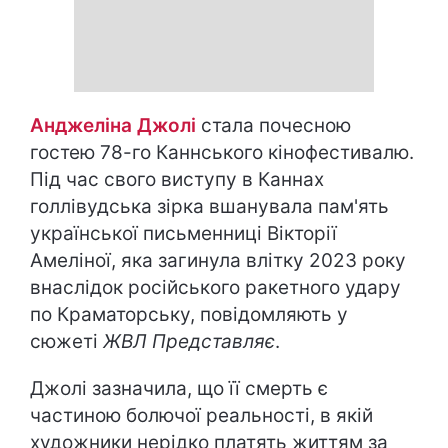
Анджеліна Джолі
стала почесною
гостею 78-го Каннського кінофестивалю.
Під час свого виступу в Каннах
голлівудська зірка вшанувала пам'ять
української письменниці Вікторії
Амеліної, яка загинула влітку 2023 року
внаслідок російського ракетного удару
по Краматорську, повідомляють у
сюжеті
ЖВЛ Представляє
.
Джолі зазначила, що її смерть є
частиною болючої реальності, в якій
художники нерідко платять життям за