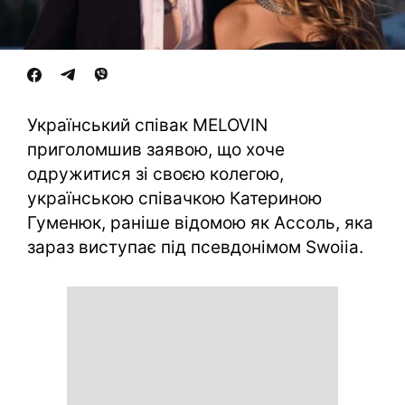
Український співак MELOVIN
приголомшив заявою, що хоче
одружитися зі своєю колегою,
українською співачкою Катериною
Гуменюк, раніше відомою як Ассоль, яка
зараз виступає під псевдонімом Swoiia.