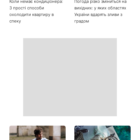
друкувати персональну
виглядає легендарна 79-
інформацію в
річна співачка
розрахункових квитанціях
Коли немає кондиціонера:
Погода різко зміниться на
3 прості способи
вихідних: у яких областях
охолодити квартиру в
України вдарять зливи з
спеку
градом