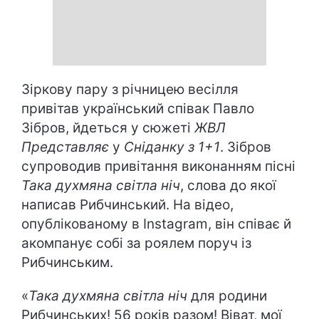
Зіркову пару з річницею весілля
привітав український співак Павло
Зібров, йдеться у сюжеті
ЖВЛ
Представляє
у
Сніданку з 1+1
. Зібров
супроводив привітання виконанням пісні
Така духмяна світла ніч
, слова до якої
написав Рибчинський. На відео,
опублікованому в Instagram, він співає й
акомпанує собі за роялем поруч із
Рибчинським.
«
Така духмяна світла ніч
для родини
Рибчинських! 56 років разом! Віват, мої