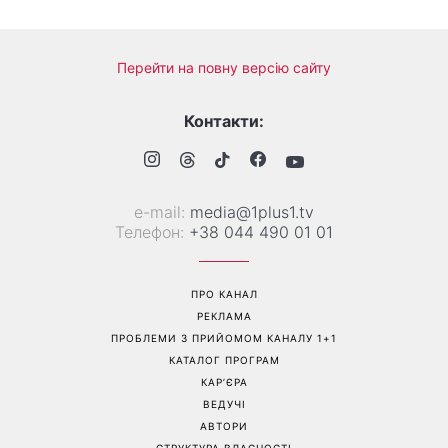
Гороскоп на 9 серпня для
День ангела 9 серпня:
всіх знаків зодіаку: день
Пантелеймон, Микола та
рішень, які більше не
Сава серед іменинників -
можна відкладати
чому цього дня варто
зробити добру справу