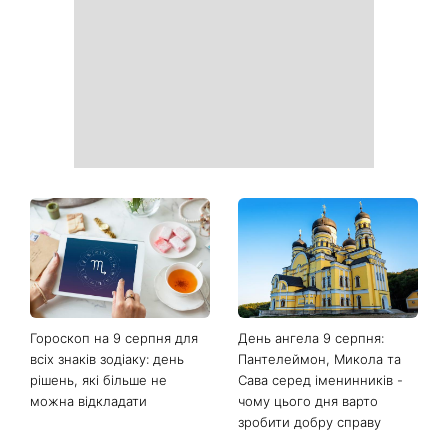
фіолетового: що буде в
заміж і змінила прізвище на
моді восени 2026 - головні
Ярошенко
тренди сезону
Гороскоп на тиждень від 10
Білі кросівки знову будуть
серпня: 5 знаків зодіаку
як нові: два прості
отримають новий поворот
продукти з кухні легко
у роботі, коханні та грошах
приберуть плями та
неприємний запах