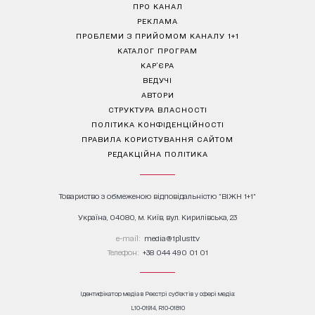
ПРО КАНАЛ
РЕКЛАМА
ПРОБЛЕМИ З ПРИЙОМОМ КАНАЛУ 1+1
КАТАЛОГ ПРОГРАМ
КАР’ЄРА
ВЕДУЧІ
АВТОРИ
СТРУКТУРА ВЛАСНОСТІ
ПОЛІТИКА КОНФІДЕНЦІЙНОСТІ
ПРАВИЛА КОРИСТУВАННЯ САЙТОМ
РЕДАКЦІЙНА ПОЛІТИКА
Товариство з обмеженою відповідальністю "ВІЖН 1+1"
Україна, 04080, м. Київ, вул. Кирилівська, 23
е-mail:
media@1plus1.tv
Телефон:
+38 044 490 01 01
Ідентифікатор медіа в Реєстрі суб’єктів у сфері медіа:
L10-01914, R10-01810