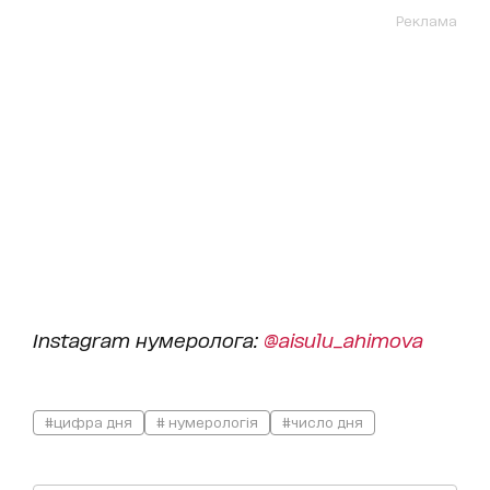
Реклама
Instagram нумеролога:
@aisulu_ahimova
#цифра дня
# нумерологія
#число дня