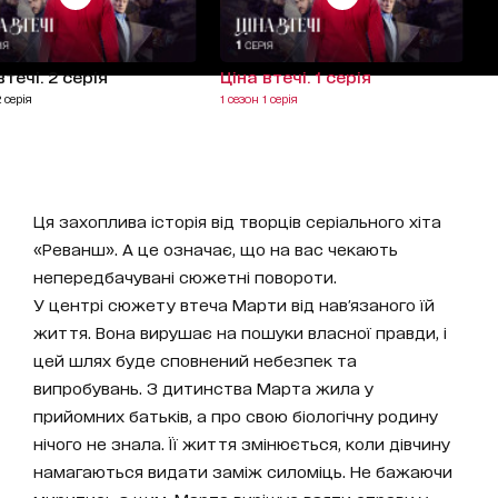
втечі. 2 серія
Ціна втечі. 1 серія
2 серія
1 сезон 1 серія
Ця захоплива історія від творців серіального хіта
«Реванш». А це означає, що на вас чекають
непередбачувані сюжетні повороти.
У центрі сюжету втеча Марти від нав'язаного їй
життя. Вона вирушає на пошуки власної правди, і
цей шлях буде сповнений небезпек та
випробувань. З дитинства Марта жила у
прийомних батьків, а про свою біологічну родину
нічого не знала. Її життя змінюється, коли дівчину
намагаються видати заміж силоміць. Не бажаючи