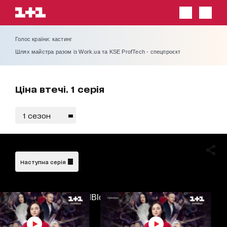
Голос країни: кастинг
Шлях майстра разом із Work.ua та KSE ProfTech - спецпроєкт
Ціна втечі. 1 серія
1 сезон
Наступна серія
AdBlockDetected!