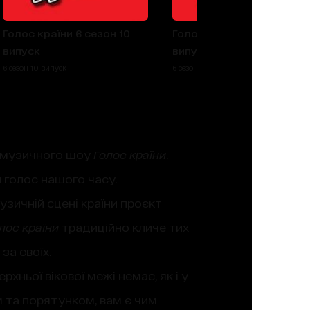
Голос країни 6 сезон 10
Голос країни 6 сезон 9
випуск
випуск
6 сезон 10 випуск
6 сезон 9 випуск
о музичного шоу
Голос країни
.
 голос нашого часу.
узичній сцені країни проєкт
лос країни
традиційно кличе тих
за своїх.
ерхньої вікової межі немає, як і у
м та порятунком, вам є чим