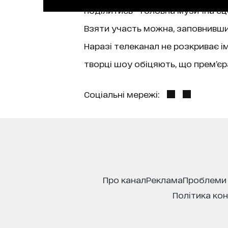
поділитись - головна музична сце
Взяти участь можна, заповнивши а
Наразі телеканал не розкриває ім
творці шоу обіцяють, що прем’є
Соціальні мережі:
про канал
реклама
проблеми
політика ко