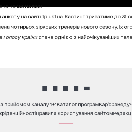
на чекає на вас!
нкету на сайті 1plus1.ua. Кастинг триватиме до 31 
ена чотирьох зіркових тренерів нового сезону. Їх ог
ра
Голосу країни
стане однією з найочікуваніших телев
 з прийомом каналу 1+1
каталог програм
кар’єра
ведуч
нфіденційності
правила користування сайтом
редакц