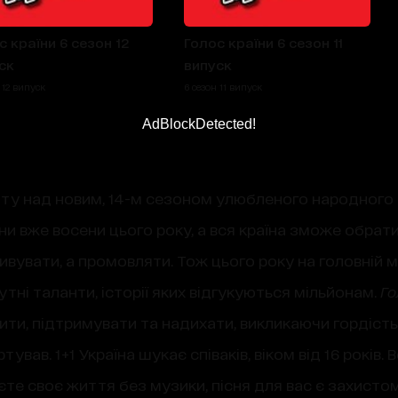
с країни 6 сезон 12
Голос країни 6 сезон 11
ск
випуск
 12 випуск
6 сезон 11 випуск
AdBlockDetected!
боту над новим, 14-м сезоном улюбленого народног
и вже восени цього року, а вся країна зможе обрати
вувати, а промовляти. Тож цього року на головній м
тні таланти, історії яких відгукуються мільйонам.
Го
вити, підтримувати та надихати, викликаючи гордість 
ував. 1+1 Україна шукає співаків, віком від 16 років. В
яєте своє життя без музики, пісня для вас є захисто