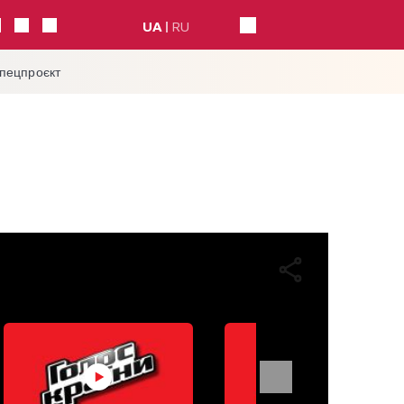
UA
RU
спецпроєкт