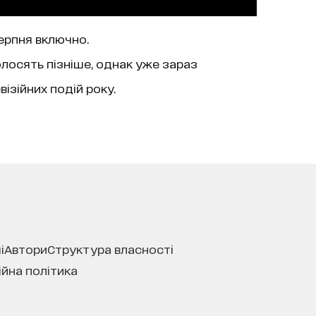
серпня включно.
олосять пізніше, однак уже зараз
ізійних подій року.
і
автори
структура власності
ійна політика