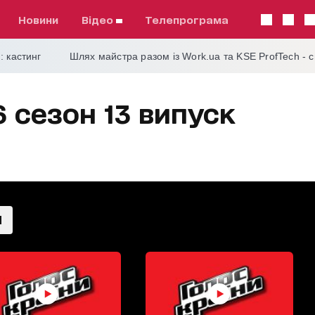
Новини
відео
телепрограма
: кастинг
Шлях майстра разом із Work.ua та KSE ProfTech - 
6 сезон 13 випуск