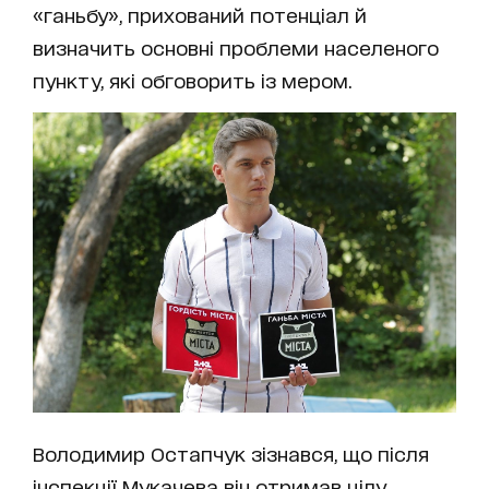
«ганьбу», прихований потенціал й
визначить основні проблеми населеного
пункту, які обговорить із мером.
Володимир Остапчук зізнався, що після
інспекції Мукачева він отримав цілу