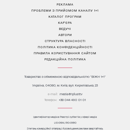
РЕКЛАМА
ПРОБЛЕМИ З ПРИЙОМОМ КАНАЛУ 1+1
КАТАЛОГ ПРОГРАМ
КАР’ЄРА
ВЕДУЧІ
АВТОРИ
СТРУКТУРА ВЛАСНОСТІ
ПОЛІТИКА КОНФІДЕНЦІЙНОСТІ
ПРАВИЛА КОРИСТУВАННЯ САЙТОМ
РЕДАКЦІЙНА ПОЛІТИКА
Товариство з обмеженою відповідальністю "ВІЖН 1+1"
Україна, 04080, м. Київ, вул. Кирилівська, 23
е-mail:
media@1plus1.tv
Телефон:
+38 044 490 01 01
Ідентифікатор медіа в Реєстрі суб’єктів у сфері медіа:
L10-01914, R10-01810
З питань комерційної співпраці й розміщення реклами звертайтесь