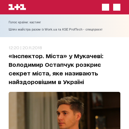
Голос країни: кастинг
Шлях майстра разом із Work.ua та KSE ProfTech - спецпроєкт
12:20 | 20.11.2018
«Інспектор. Міста» у Мукачеві:
Володимир Остапчук розкриє
секрет міста, яке називають
найздоровішим в Україні