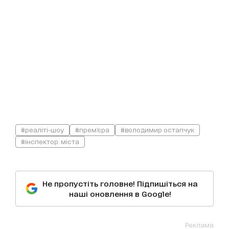
#реаліті-шоу
#прем'єра
#володимир остапчук
#інспектор. міста
Не пропустіть головне! Підпишіться на
наші оновлення в Google!
Реклама