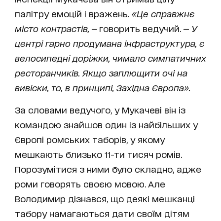
палітру емоцій і вражень.
«Це справжнє
місто контрастів, —
говорить ведучий. —
У
центрі гарно продумана інфраструктура, є
велосипедні доріжки, чимало симпатичних
ресторанчиків. Якщо заплющити очі на
вивіски, то, в принципі, Західна Європа».
За словами ведучого, у Мукачеві він із
командою знайшов один із найбільших у
Європі ромських таборів, у якому
мешкають близько 11-ти тисяч ромів.
Порозумітися з ними було складно, адже
роми говорять своєю мовою. Але
Володимир дізнався, що деякі мешканці
табору намагаються дати своїм дітям