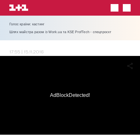
Голос країни: кастинг
Шлях майстра разом із Work.ua та KSE ProfTech - спецпроєкт
17:55 | 15.11.2016
AdBlockDetected!