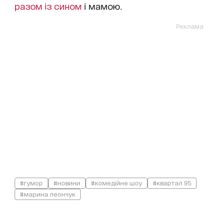
разом із сином
і мамою.
Реклама
#гумор
#новини
#комедійне шоу
#квартал 95
#марина леончук