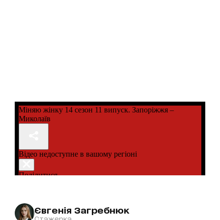
Євгенія Загребнюк
Стажерка