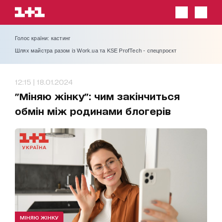
Голос країни: кастинг
Шлях майстра разом із Work.ua та KSE ProfTech - спецпроєкт
12:15 | 18.01.2024
"Міняю жінку": чим закінчиться
обмін між родинами блогерів
МІНЯЮ ЖІНКУ