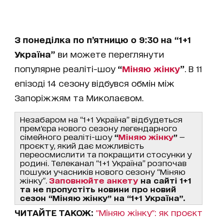
З понеділка по п’ятницю о 9:30 на “1+1
Україна”
ви можете переглянути
популярне реаліті-шоу
“
Міняю жінку
”
. В 11
епізоді 14 сезону відбувся обмін між
Запоріжжям та Миколаєвом.
Незабаром на “1+1 Україна” відбудеться
премʼєра нового сезону легендарного
сімейного реаліті-шоу
“
Міняю жінку
”
—
проєкту, який дає можливість
переосмислити та покращити стосунки у
родині. Телеканал “1+1 Україна” розпочав
пошуки учасників нового сезону “Міняю
жінку”.
Заповнюйте анкету
на сайті 1+1
та не пропустіть новини про новий
сезон “Міняю жінку” на “1+1 Україна”.
ЧИТАЙТЕ ТАКОЖ:
"Міняю жінку": як проєкт