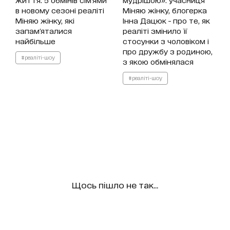
в новому сезоні реаліті
Міняю жінку, блогерка
Міняю жінку, які
Інна Дацюк - про те, як
запам'яталися
реаліті змінило її
найбільше
стосунки з чоловіком і
про дружбу з родиною,
#реаліті-шоу
з якою обмінялася
#реаліті-шоу
Щось пішло не так...