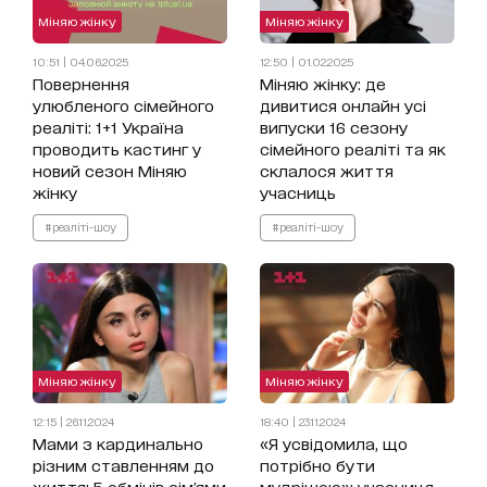
Міняю жінку
Міняю жінку
10:51 | 04.06.2025
12:50 | 01.02.2025
Повернення
Міняю жінку: де
улюбленого сімейного
дивитися онлайн усі
реаліті: 1+1 Україна
випуски 16 сезону
проводить кастинг у
сімейного реаліті та як
новий сезон Міняю
склалося життя
жінку
учасниць
#реаліті-шоу
#реаліті-шоу
Міняю жінку
Міняю жінку
12:15 | 26.11.2024
18:40 | 23.11.2024
Мами з кардинально
«Я усвідомила, що
різним ставленням до
потрібно бути
життя: 5 обмінів сім'ями
мудрішою»: учасниця