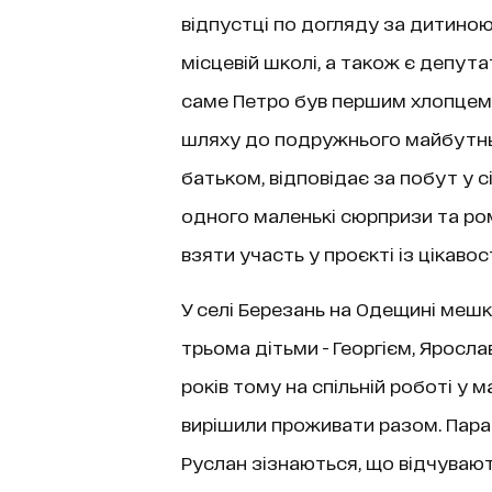
відпустці по догляду за дитиною.
місцевій школі, а також є депута
саме Петро був першим хлопцем 
шляху до подружнього майбутньо
батьком, відповідає за побут у 
одного маленькі сюрпризи та ром
взяти участь у проєкті із цікавості
У селі Березань на Одещині меш
трьома дітьми - Георгієм, Яросл
років тому на спільній роботі у ма
вирішили проживати разом. Пара п
Руслан зізнаються, що відчувают