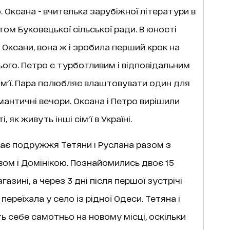
 Оксана - вчителька зарубіжної літератури в
том Буковецької сільської ради. В юності
Оксани, вона ж і зробила перший крок на
го. Петро є турботливим і відповідальним
сімʼї. Пара полюбляє влаштовувати один для
античні вечори. Оксана і Петро вирішили
, як живуть інші сімʼї в Україні.
кає подружжя Тетяни і Руслана разом з
авом і Домінікою. Познайомились двоє 15
газині, а через 3 дні після першої зустрічі
ереїхала у село із рідної Одеси. Тетяна і
ь себе самотньо на новому місці, оскільки