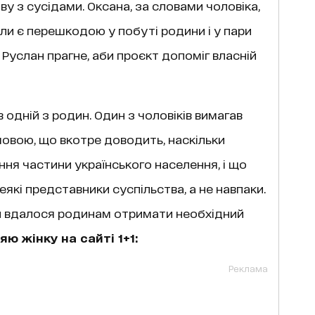
ову з сусідами. Оксана, за словами чоловіка,
ли є перешкодою у побуті родини і у пари
Руслан прагне, аби проєкт допоміг власній
 одній з родин. Один з чоловіків вимагав
 мовою, що вкотре доводить, наскільки
ня частини українського населення, і що
які представники суспільства, а не навпаки.
чи вдалося родинам отримати необхідний
яю жінку на сайті 1+1:
Реклама