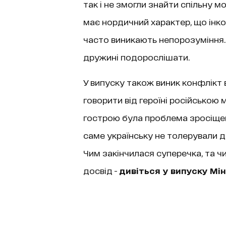
так і не змогли знайти спільну м
має нордичний характер, що інко
часто виникають непорозуміння. 
дружині подорослішати.
У випуску також виник конфлікт в
говорити від героїні російською
гострою була проблема зросіщен
саме українську не толерували де
Чим закінчилася суперечка, та 
досвід -
дивіться у випуску Мін