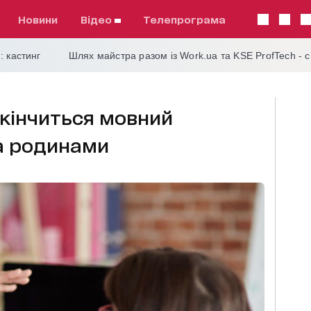
Новини
відео
телепрограма
: кастинг
Шлях майстра разом із Work.ua та KSE ProfTech - 
акінчиться мовний
а родинами