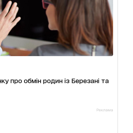
ку про обмін родин із Березані та
Реклама