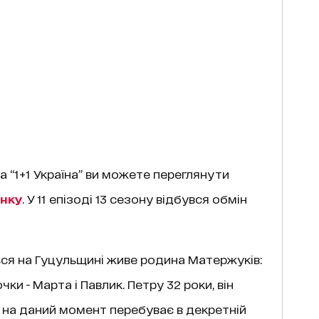
на “1+1 Україна” ви можете переглянути
нку
. У 11 епізоді 13 сезону відбувся обмін
ься на Гуцульщині живе родина Матержуків:
чки - Марта і Павлик. Петру 32 роки, він
 на даний момент перебуває в декретній