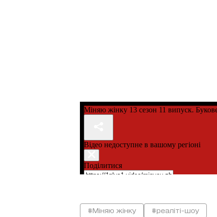
#Міняю жінку
#реаліті-шоу