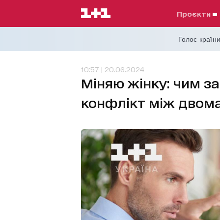
проєкти
Голос країни
10:57 | 20.06.2024
Міняю жінку: чим з
конфлікт між двом