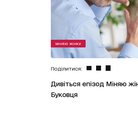
МІНЯЮ ЖІНКУ
Поділитися:
Дивіться епізод Міняю жін
Буковця