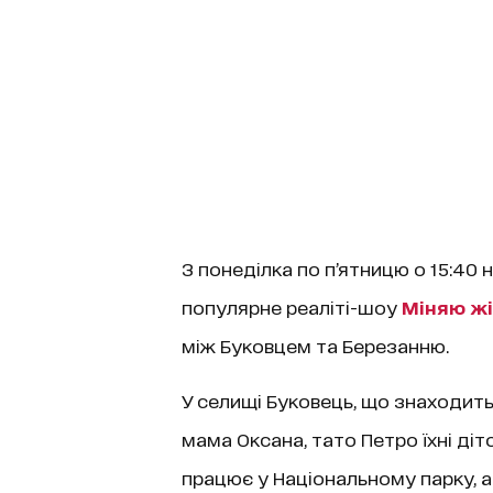
З понеділка по п’ятницю о 15:40 
популярне реаліті-шоу
Міняю жі
між Буковцем та Березанню.
У селищі Буковець, що знаходит
мама Оксана, тато Петро їхні діто
працює у Національному парку, а