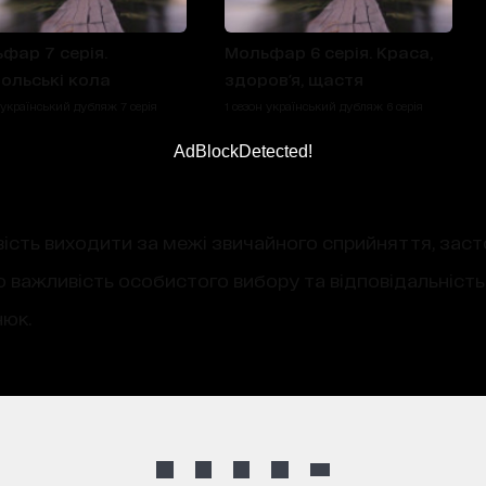
фар 7 серія.
Мольфар 6 серія. Краса,
ольські кола
здоров'я, щастя
 український дубляж 7 серія
1 сезон український дубляж 6 серія
AdBlockDetected!
вість виходити за межі звичайного сприйняття, зас
о важливість особистого вибору та відповідальність 
нюк.