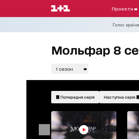
проєкти
Голос країни
Мольфар 8 сер
1 сезон
український
дубляж
Попередня серія
Наступна серія