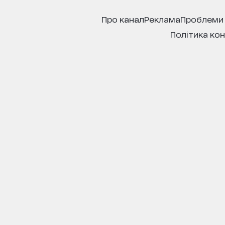
про канал
реклама
проблеми
політика ко