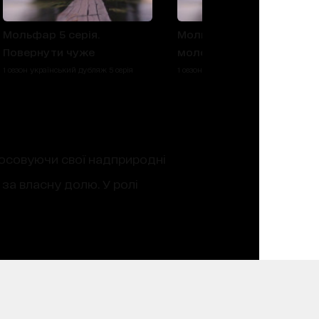
Мольфар 5 серія.
Мольфар 4 серія. Гріхи
Повернути чуже
молодості
1 сезон український дубляж 5 серія
1 сезон український дубляж 4 серія
тосовуючи свої надприродні
за власну долю. У ролі