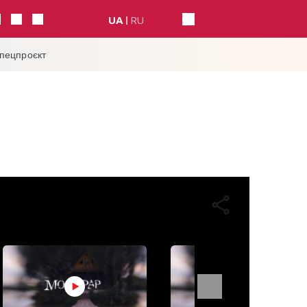
UA
RU
спецпроєкт