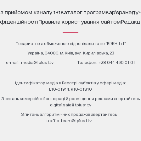
 з прийомом каналу 1+1
каталог програм
кар’єра
ведуч
нфіденційності
правила користування сайтом
редакц
Товариство з обмеженою відповідальністю "ВІЖН 1+1"
Україна, 04080, м. Київ, вул. Кирилівська, 23
е-mail:
media@1plus1.tv
Телефон:
+38 044 490 01 01
Ідентифікатор медіа в Реєстрі суб’єктів у сфері медіа:
L10-01914, R10-01810
З питань комерційної співпраці й розміщення реклами звертайтесь
digital.sale@1plus1.tv
З питань алгоритмічних продажів звертайтесь
traffic-team@1plus1.tv