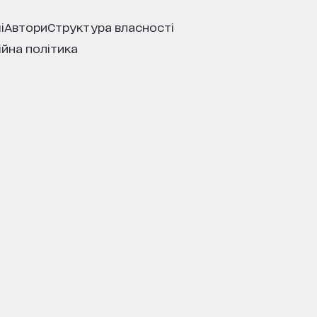
і
автори
структура власності
ійна політика