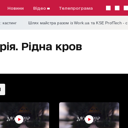
Новини
відео
телепрограма
: кастинг
Шлях майстра разом із Work.ua та KSE ProfTech - 
ія. Рідна кров