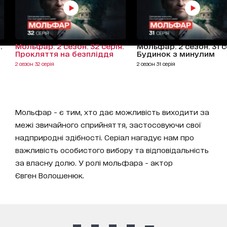
.
Мольфар. 2 сезон. 32 серія.
Мольфар. 2 сезон. 31 с
Прокляття на безпліддя
Будинок з минулим
2 сезон 32 серія
2 сезон 31 серія
Мольфар - є тим, хто дає можливість виходити за
межі звичайного сприйняття, застосовуючи свої
надприродні здібності. Серіал нагадує нам про
важливість особистого вибору та відповідальність
за власну долю. У ролі мольфара - актор
Євген Волошенюк.