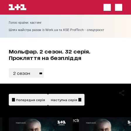
Голос країни: кастинг
Шлях майстра разом із Work.ua та KSE ProfTech - спецпроєкт
Мольфар. 2 сезон. 32 серія.
Прокляття на безпліддя
2 сезон
Попередня серія
Наступна серія
AdBlockDetected!