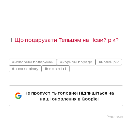
11.
Що подарувати Тельцям на Новий рік?
#новорічні подарунки
#корисні поради
#новий рік
#знак зодіаку
#зима з 1+1
Не пропустіть головне! Підпишіться на
наші оновлення в Google!
Реклама