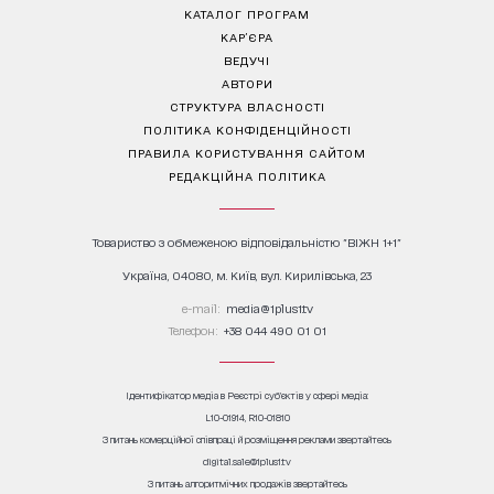
КАТАЛОГ ПРОГРАМ
КАР’ЄРА
ВЕДУЧІ
АВТОРИ
СТРУКТУРА ВЛАСНОСТІ
ПОЛІТИКА КОНФІДЕНЦІЙНОСТІ
ПРАВИЛА КОРИСТУВАННЯ САЙТОМ
РЕДАКЦІЙНА ПОЛІТИКА
Товариство з обмеженою відповідальністю "ВІЖН 1+1"
Україна, 04080, м. Київ, вул. Кирилівська, 23
е-mail:
media@1plus1.tv
Телефон:
+38 044 490 01 01
Ідентифікатор медіа в Реєстрі суб’єктів у сфері медіа:
L10-01914, R10-01810
З питань комерційної співпраці й розміщення реклами звертайтесь
digital.sale@1plus1.tv
З питань алгоритмічних продажів звертайтесь