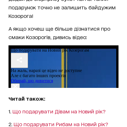
подарунок точно не залишить байдужим
Козорога!
А якщо хочеш ще більше дізнатися про
смаки Козорогів, дивись відео:
Читай також:
1.
Що подарувати Дівам на Новий рік?
2.
Що подарувати Рибам на Новий рік?