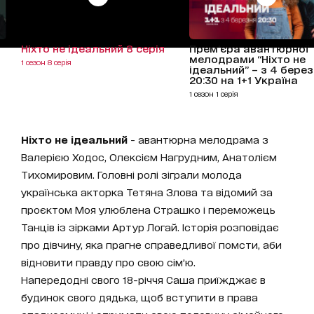
Ніхто не ідеальний 8 серія
Премʼєра авантюрної
мелодрами “Ніхто не
1 сезон 8 серія
ідеальний” – з 4 берез
20:30 на 1+1 Україна
1 сезон 1 серія
Ніхто не ідеальний
- авантюрна мелодрама з
Валерією Ходос, Олексієм Нагрудним, Анатолієм
Тихомировим. Головні ролі зіграли молода
українська акторка Тетяна Злова та відомий за
проєктом Моя улюблена Страшко і переможець
Танців із зірками Артур Логай. Історія розповідає
про дівчину, яка прагне справедливої помсти, аби
відновити правду про свою сімʼю.
Напередодні свого 18-річчя Саша приїжджає в
будинок свого дядька, щоб вступити в права