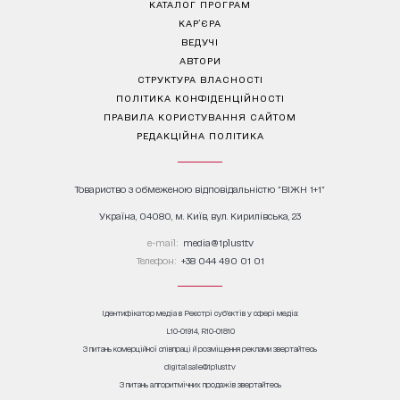
КАТАЛОГ ПРОГРАМ
КАР’ЄРА
ВЕДУЧІ
АВТОРИ
СТРУКТУРА ВЛАСНОСТІ
ПОЛІТИКА КОНФІДЕНЦІЙНОСТІ
ПРАВИЛА КОРИСТУВАННЯ САЙТОМ
РЕДАКЦІЙНА ПОЛІТИКА
Товариство з обмеженою відповідальністю "ВІЖН 1+1"
Україна, 04080, м. Київ, вул. Кирилівська, 23
е-mail:
media@1plus1.tv
Телефон:
+38 044 490 01 01
Ідентифікатор медіа в Реєстрі суб’єктів у сфері медіа:
L10-01914, R10-01810
З питань комерційної співпраці й розміщення реклами звертайтесь
digital.sale@1plus1.tv
З питань алгоритмічних продажів звертайтесь