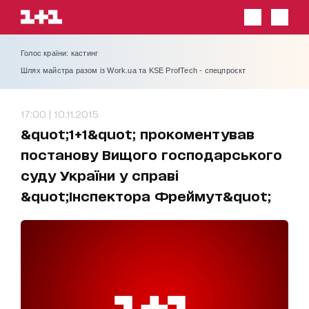
Голос країни: кастинг
Шлях майстра разом із Work.ua та KSE ProfTech - спецпроєкт
17:00 | 10.11.2015
&quot;1+1&quot; прокоментував
постанову Вищого господарського
суду України у справі
&quot;Інспектора Фреймут&quot;