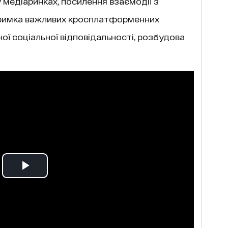
медіаринках, посилення взаємодії з
тримка важливих кросплатформенних
ої соціальної відповідальності, розбудова