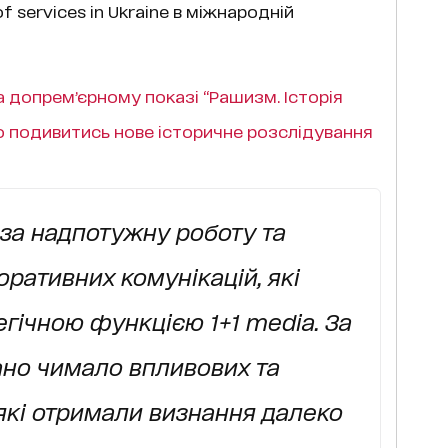
f services in Ukraine в міжнародній
а допремʼєрному показі “Рашизм. Історія
о подивитись нове історичне розслідування
за надпотужну роботу та
оративних комунікацій, які
егічною функцією 1+1
media
. За
ано чимало впливових та
які отримали визнання далеко