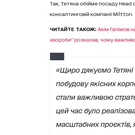
Так, Тетяна обійме посаду Head o
консалтинговій компанії Miltton.
ЧИТАЙТЕ ТАКОЖ:
Акім Галімов н
хвороби” розказав, чому важлив
«Щиро дякуємо Тетяні 
побудову якісних корп
стали важливою страт
цей час було реалізов
масштабних проєктів, 