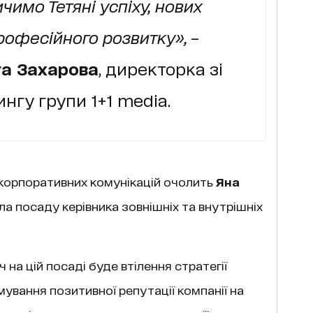
чимо Тетяні успіху, нових
професійного розвитку»,
–
га Захарова
, директорка зі
нгу групи 1+1 media.
 корпоративних комунікацій очолить
Яна
ала посаду керівника зовнішніх та внутрішніх
на цій посаді буде втілення стратегії
ування позитивної репутації компанії на