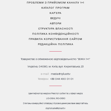
ПРОБЛЕМИ З ПРИЙОМОМ КАНАЛУ 1+1
КАТАЛОГ ПРОГРАМ
КАР’ЄРА
ВЕДУЧІ
АВТОРИ
СТРУКТУРА ВЛАСНОСТІ
ПОЛІТИКА КОНФІДЕНЦІЙНОСТІ
ПРАВИЛА КОРИСТУВАННЯ САЙТОМ
РЕДАКЦІЙНА ПОЛІТИКА
Товариство з обмеженою відповідальністю "ВІЖН 1+1"
Україна, 04080, м. Київ, вул. Кирилівська, 23
е-mail:
media@1plus1.tv
Телефон:
+38 044 490 01 01
Ідентифікатор медіа в Реєстрі суб’єктів у сфері медіа:
L10-01914, R10-01810
З питань комерційної співпраці й розміщення реклами звертайтесь
digital.sale@1plus1.tv