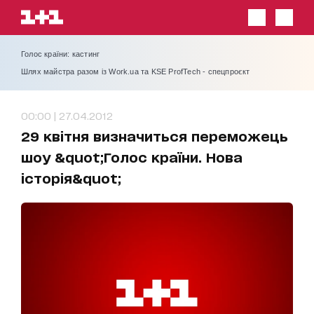
Голос країни: кастинг
Шлях майстра разом із Work.ua та KSE ProfTech - спецпроєкт
00:00 | 27.04.2012
29 квітня визначиться переможець
шоу &quot;Голос країни. Нова
історія&quot;