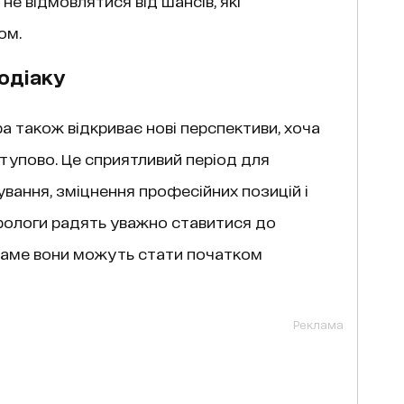
не відмовлятися від шансів, які
ом.
зодіаку
а також відкриває нові перспективи, хоча
тупово. Це сприятливий період для
вання, зміцнення професійних позицій і
рологи радять уважно ставитися до
саме вони можуть стати початком
Реклама