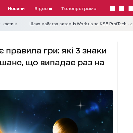
Новини
відео
телепрограма
: кастинг
Шлях майстра разом із Work.ua та KSE ProfTech - 
є правила гри: які 3 знаки
шанс, що випадає раз на