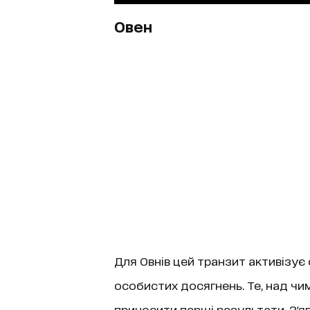
Овен
Для Овнів цей транзит активізує 
особистих досягнень. Те, над чи
приносити перші результати. З'я