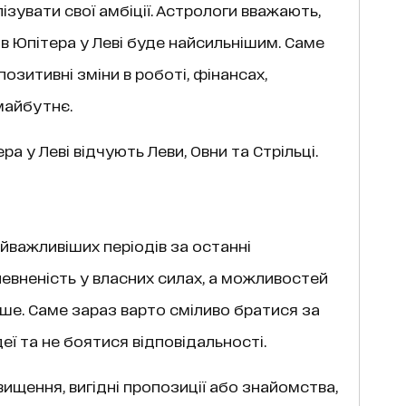
зувати свої амбіції. Астрологи вважають,
ив Юпітера у Леві буде найсильнішим. Саме
зитивні зміни в роботі, фінансах,
майбутнє.
 у Леві відчують Леви, Овни та Стрільці.
айважливіших періодів за останні
евненість у власних силах, а можливостей
ше. Саме зараз варто сміливо братися за
деї та не боятися відповідальності.
вищення, вигідні пропозиції або знайомства,