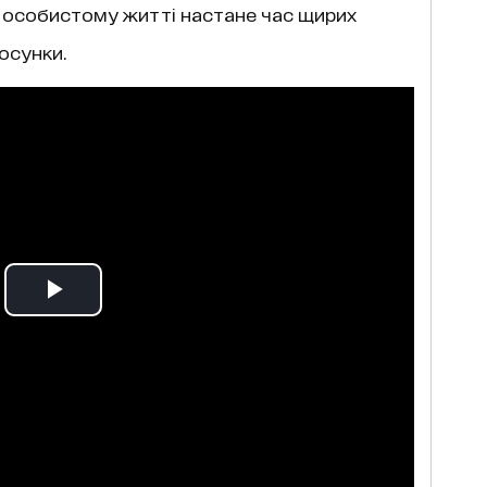
 В особистому житті настане час щирих
тосунки.