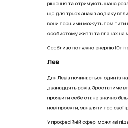
рішення та отримують шанс реалі
що для трьох знаків зодіаку впл
вони першими можуть помітити по
особистому житті та планах на 
Особливо потужно енергію Юпітера
Лев
Для Левів починається один із н
дванадцять років. Зростатиме вп
проявити себе стане значно біль
нові проєкти, заявляти про свої і
У професійній сфері можливі під