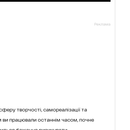
Реклама
сферу творчості, самореалізації та
м ви працювали останнім часом, почне
виться бажання ризикувати,