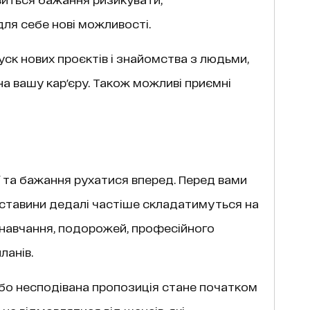
ля себе нові можливості.
ск нових проєктів і знайомства з людьми,
а вашу кар'єру. Також можливі приємні
ії та бажання рухатися вперед. Перед вами
бставини дедалі частіше складатимуться на
 навчання, подорожей, професійного
ланів.
або несподівана пропозиція стане початком