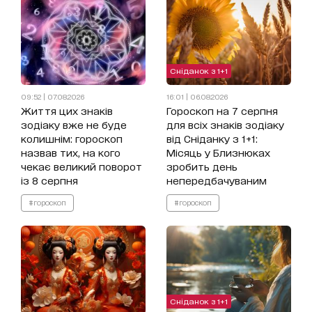
Сніданок з 1+1
09:52 | 07.08.2026
16:01 | 06.08.2026
Життя цих знаків
Гороскоп на 7 серпня
зодіаку вже не буде
для всіх знаків зодіаку
колишнім: гороскоп
від Сніданку з 1+1:
назвав тих, на кого
Місяць у Близнюках
чекає великий поворот
зробить день
із 8 серпня
непередбачуваним
#гороскоп
#гороскоп
Сніданок з 1+1