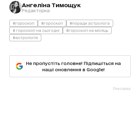
Ангеліна Тимощук
Редакторка
#гороскоп
#гороскоп
#поради астролога
# гороскоп на сьогодні
#гороскоп на місяць
#астрологія
Не пропустіть головне! Підпишіться на
наші оновлення в Google!
Реклама