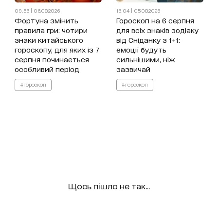
09:56 | 06.08.2026
16:04 | 05.08.2026
Фортуна змінить
Гороскоп на 6 серпня
правила гри: чотири
для всіх знаків зодіаку
знаки китайського
від Сніданку з 1+1:
гороскопу, для яких із 7
емоції будуть
серпня починається
сильнішими, ніж
особливий період
зазвичай
#гороскоп
#гороскоп
Щось пішло не так...