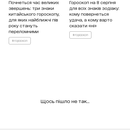
Почнеться час великих
Гороскоп на 8 серпня
звершень: три знаки
для всіх знаків зодіаку:
китайського гороскопу,
кому повернеться
для яких найближчі пів
удача, а кому варто
року стануть
сказати «ні»
переломними
#гороскоп
#гороскоп
Щось пішло не так...