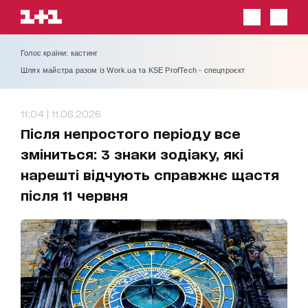
Голос країни: кастинг
Шлях майстра разом із Work.ua та KSE ProfTech - спецпроєкт
11:04 | 11.06.2026
Після непростого періоду все
зміниться: 3 знаки зодіаку, які
нарешті відчують справжнє щастя
після 11 червня