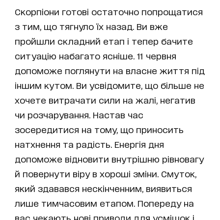
Скорпіони готові остаточно попрощатися
з тим, що тягнуло їх назад. Ви вже
пройшли складний етап і тепер бачите
ситуацію набагато ясніше. 11 червня
допоможе поглянути на власне життя під
іншим кутом. Ви усвідомите, що більше не
хочете витрачати сили на жалі, негатив
чи розчарування. Настав час
зосередитися на тому, що приносить
натхнення та радість. Енергія дня
допоможе відновити внутрішню рівновагу
й повернути віру в хороші зміни. Смуток,
який здавався нескінченним, виявиться
лише тимчасовим етапом. Попереду на
вас чекають нові приводи для усмішок і