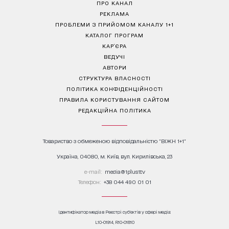
ПРО КАНАЛ
РЕКЛАМА
ПРОБЛЕМИ З ПРИЙОМОМ КАНАЛУ 1+1
КАТАЛОГ ПРОГРАМ
КАР’ЄРА
ВЕДУЧІ
АВТОРИ
СТРУКТУРА ВЛАСНОСТІ
ПОЛІТИКА КОНФІДЕНЦІЙНОСТІ
ПРАВИЛА КОРИСТУВАННЯ САЙТОМ
РЕДАКЦІЙНА ПОЛІТИКА
Товариство з обмеженою відповідальністю "ВІЖН 1+1"
Україна, 04080, м. Київ, вул. Кирилівська, 23
е-mail:
media@1plus1.tv
Телефон:
+38 044 490 01 01
Ідентифікатор медіа в Реєстрі суб’єктів у сфері медіа:
L10-01914, R10-01810