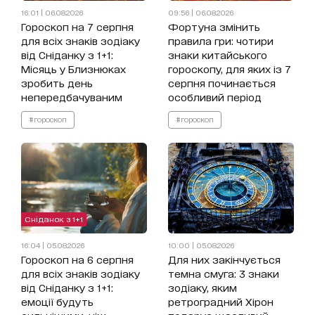
16:01 | 06.08.2026
09:56 | 06.08.2026
Гороскоп на 7 серпня
Фортуна змінить
для всіх знаків зодіаку
правила гри: чотири
від Сніданку з 1+1:
знаки китайського
Місяць у Близнюках
гороскопу, для яких із 7
зробить день
серпня починається
непередбачуваним
особливий період
#гороскоп
#гороскоп
Сніданок з 1+1
16:04 | 05.08.2026
10:00 | 05.08.2026
Гороскоп на 6 серпня
Для них закінчується
для всіх знаків зодіаку
темна смуга: 3 знаки
від Сніданку з 1+1:
зодіаку, яким
емоції будуть
ретроградний Хірон