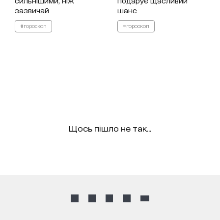
сильнішими, ніж
подарує щасливий
зазвичай
шанс
#гороскоп
#гороскоп
Щось пішло не так...