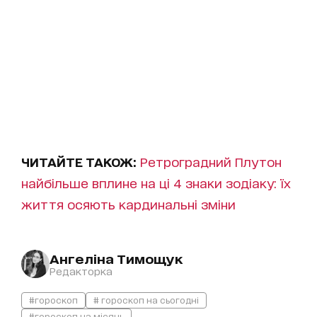
ЧИТАЙТЕ ТАКОЖ:
Ретроградний Плутон
найбільше вплине на ці 4 знаки зодіаку: їх
життя осяють кардинальні зміни
Ангеліна Тимощук
Редакторка
#гороскоп
# гороскоп на сьогодні
#гороскоп на місяць