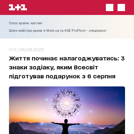
Голос країни: кастинг
Шлях майстра разом із Work.ua та KSE ProfTech - спецпроєкт
11:11 | 06.08.2025
Життя починає налагоджуватись: 3
знаки зодіаку, яким Всесвіт
підготував подарунок з 6 серпня