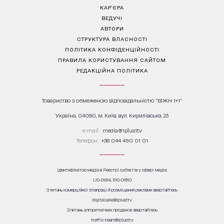
КАР’ЄРА
ВЕДУЧІ
АВТОРИ
СТРУКТУРА ВЛАСНОСТІ
ПОЛІТИКА КОНФІДЕНЦІЙНОСТІ
ПРАВИЛА КОРИСТУВАННЯ САЙТОМ
РЕДАКЦІЙНА ПОЛІТИКА
Товариство з обмеженою відповідальністю "ВІЖН 1+1"
Україна, 04080, м. Київ, вул. Кирилівська, 23
е-mail:
media@1plus1.tv
Телефон:
+38 044 490 01 01
Ідентифікатор медіа в Реєстрі суб’єктів у сфері медіа:
L10-01914, R10-01810
З питань комерційної співпраці й розміщення реклами звертайтесь
digital.sale@1plus1.tv
З питань алгоритмічних продажів звертайтесь
traffic-team@1plus1.tv