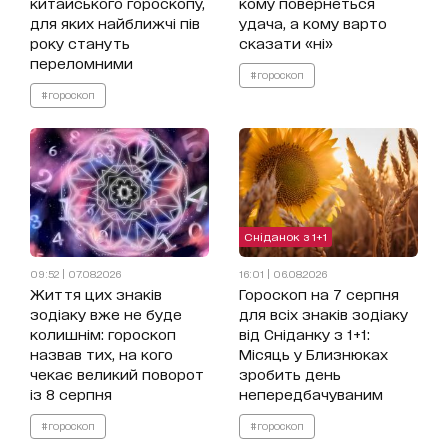
китайського гороскопу,
кому повернеться
для яких найближчі пів
удача, а кому варто
року стануть
сказати «ні»
переломними
#гороскоп
#гороскоп
Сніданок з 1+1
09:52 | 07.08.2026
16:01 | 06.08.2026
Життя цих знаків
Гороскоп на 7 серпня
зодіаку вже не буде
для всіх знаків зодіаку
колишнім: гороскоп
від Сніданку з 1+1:
назвав тих, на кого
Місяць у Близнюках
чекає великий поворот
зробить день
із 8 серпня
непередбачуваним
#гороскоп
#гороскоп