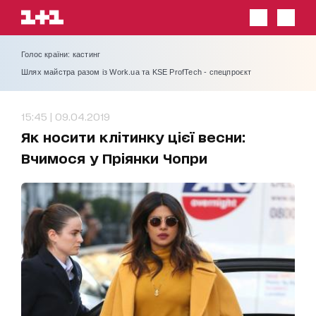
Голос країни: кастинг
Шлях майстра разом із Work.ua та KSE ProfTech - спецпроєкт
15:45 | 09.04.2019
Як носити клітинку цієї весни:
Вчимося у Пріянки Чопри