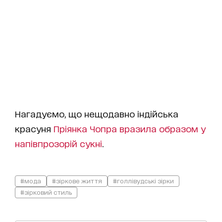
Нагадуємо, що нещодавно індійська
красуня
Пріянка Чопра вразила образом у
напівпрозорій сукні
.
#мода
#зіркове життя
#голлівудські зірки
#зірковий стиль