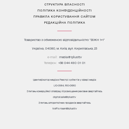
СТРУКТУРА ВЛАСНОСТІ
ПОЛІТИКА КОНФІДЕНЦІЙНОСТІ
ПРАВИЛА КОРИСТУВАННЯ САЙТОМ
РЕДАКЦІЙНА ПОЛІТИКА
Товариство з обмеженою відповідальністю "ВІЖН 1+1"
Україна, 04080, м. Київ, вул. Кирилівська, 23
е-mail:
media@1plus1.tv
Телефон:
+38 044 490 01 01
Ідентифікатор медіа в Реєстрі суб’єктів у сфері медіа:
L10-01914, R10-01810
З питань комерційної співпраці й розміщення реклами звертайтесь
digital.sale@1plus1.tv
З питань алгоритмічних продажів звертайтесь
traffic-team@1plus1.tv