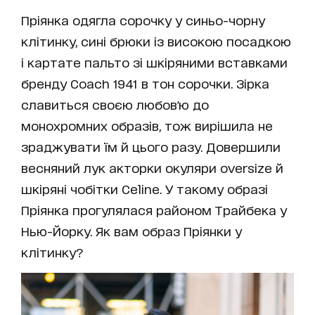
Пріянка одягла сорочку у синьо-чорну
клітинку, сині брюки із високою посадкою
і картате пальто зі шкіряними вставками
бренду Coach 1941 в тон сорочки. Зірка
славиться своєю любов'ю до
монохромних образів, тож вирішила не
зраджувати їм й цього разу. Довершили
весняний лук акторки окуляри oversize й
шкіряні чобітки Celine. У такому образі
Пріянка прогулялася районом Трайбека у
Нью-Йорку. Як вам образ Пріянки у
клітинку?