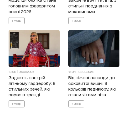
головним фаворитом
стильні поєднання з
осені 2026
мокасинами
#мода
#мода
12:08 | 06.08.2026
12:04 | 02.08.2026
Задають настрій
Від ніжної лаванди до
літньому гардеробу: 8
соковитої вишні: 8
стильних речей, які
кольорів педикюру, які
зараз в тренді
стали хітами літа
#мода
#мода