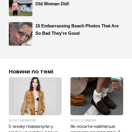
Новини по темі
12:00 | 08.08.2026
15:10 | 07.08.2026
Її знову повернули у
Як носити найлегше
моду: ця куртка стане
закрите взуття літа: 3