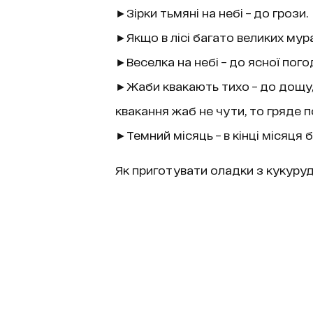
►Зірки тьмяні на небі – до грози.
►Якщо в лісі багато великих мур
►Веселка на небі – до ясної пого
►Жаби квакають тихо – до дощу, 
квакання жаб не чути, то гряде 
►Темний місяць – в кінці місяця 
Як приготувати оладки з кукурудз