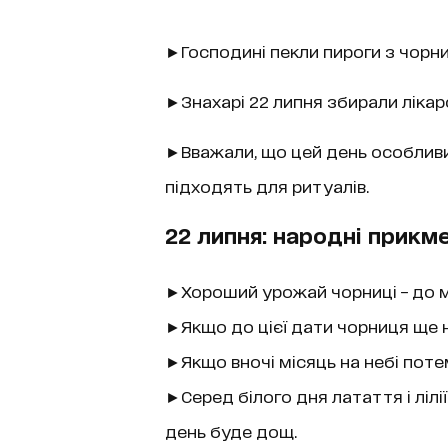
►Господині пекли пироги з чорниц
►Знахарі 22 липня збирали лікарс
►Вважали, що цей день особливий.
підходять для ритуалів.
22 липня: народні прикм
►Хороший урожай чорниці – до м
►Якщо до цієї дати чорниця ще н
►Якщо вночі місяць на небі потем
►Серед білого дня латаття і лілі
день буде дощ.