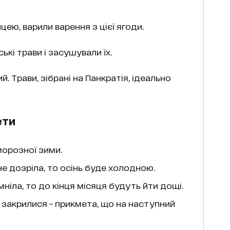
ею, варили варення з цієї ягоди.
ькі трави і засушували їх.
 Трави, зібрані на Панкратія, ідеально
ети
орозної зими.
е дозріла, то осінь буде холодною.
ніла, то до кінця місяця будуть йти дощі.
ї закрилися – прикмета, що на наступний