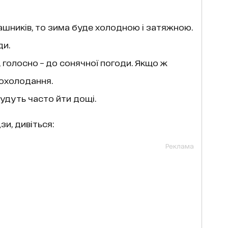
ашників, то зима буде холодною і затяжною.
ди.
голосно – до сонячної погоди. Якщо ж
похолодання.
будуть часто йти дощі.
и, дивіться:
Реклама