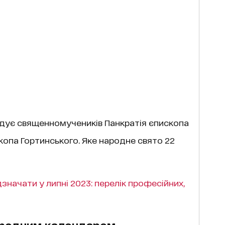
адує священномучеників Панкратія єпископа
копа Гортинського. Яке народне свято 22
значати у липні 2023: перелік професійних,
народним календарем