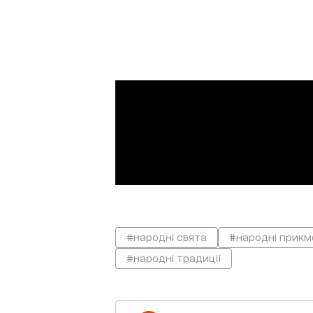
#народні свята
#народні прикм
#народні традиції