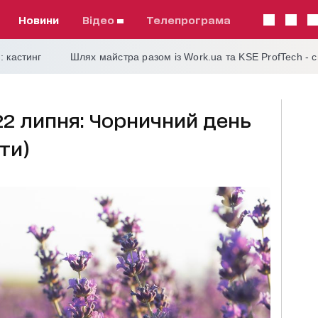
Новини
відео
телепрограма
: кастинг
Шлях майстра разом із Work.ua та KSE ProfTech - 
22 липня: Чорничний день
ти)