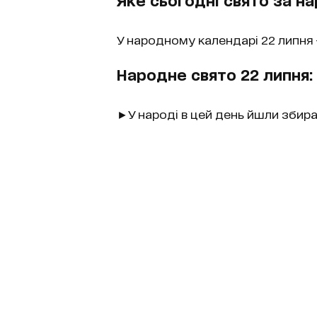
У народному календарі 22 липня 
Народне свято 22 липня: 
►У народі в цей день йшли збир