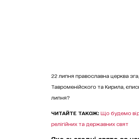
22 липня православна церква зг
Тавроменійского та Кирила, єпис
липня?
ЧИТАЙТЕ ТАКОЖ:
Що будемо від
релігійних та державних свят
Яке сьогодні свято за 