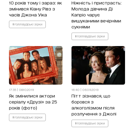
10 років тому і зараз: як
Ніжність і пристрасть:
змінився Кіану Рівз з
Молода дівчина Ді
часів Джона Уіка
Капріо чарує
вишуканими вечірніми
#голлівудські зірки
сукнями
#голлівудські зірки
17:35 | 08.10.2019
16:40 | 06.09.2019
Як змінилися актори
Пітт зізнався, що
серіалу «Друзі» за 25
боровся з
років (фото)
алкоголізмом після
розлучення з Джолі
#голлівудські зірки
#голлівудські зірки