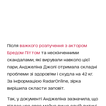
Після
важкого розлучення з актором
Бредом Піттом
та нескінченними
скандалами, які вирували навколо цієї
пари, Анджеліна Джолі отримала складні
проблеми зі здоров'ям і схудла на 42 кг.
За інформацією RadarOnline, зірка
вирішила скласти заповіт.
Так, у документі Анджеліна зазначила, що
віддає усе своє майно лише одній дитині