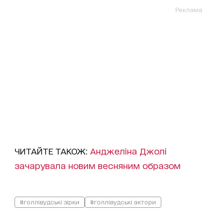
Реклама
ЧИТАЙТЕ ТАКОЖ:
Анджеліна Джолі
зачарувала новим весняним образом
#голлівудські зірки
#голлівудські актори