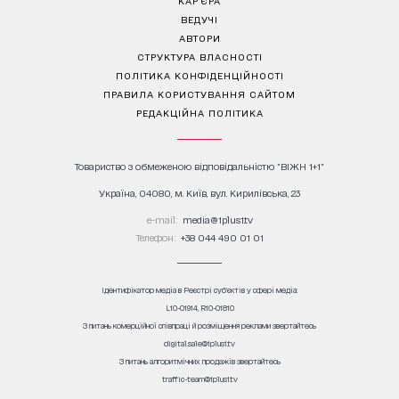
ВЕДУЧІ
АВТОРИ
СТРУКТУРА ВЛАСНОСТІ
ПОЛІТИКА КОНФІДЕНЦІЙНОСТІ
ПРАВИЛА КОРИСТУВАННЯ САЙТОМ
РЕДАКЦІЙНА ПОЛІТИКА
Товариство з обмеженою відповідальністю "ВІЖН 1+1"
Україна, 04080, м. Київ, вул. Кирилівська, 23
е-mail:
media@1plus1.tv
Телефон:
+38 044 490 01 01
Ідентифікатор медіа в Реєстрі суб’єктів у сфері медіа:
L10-01914, R10-01810
З питань комерційної співпраці й розміщення реклами звертайтесь
digital.sale@1plus1.tv
З питань алгоритмічних продажів звертайтесь
traffic-team@1plus1.tv