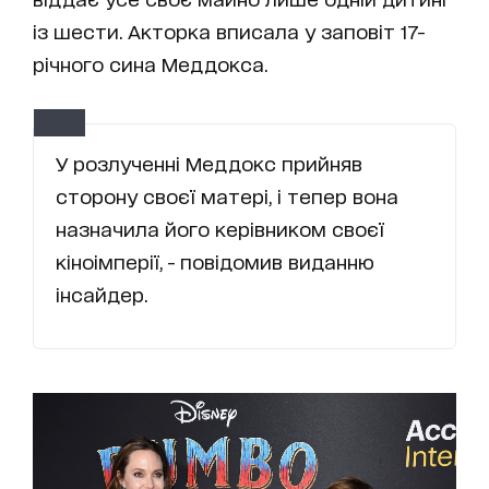
із шести. Акторка вписала у заповіт 17-
річного сина Меддокса.
У розлученні Меддокс прийняв
сторону своєї матері, і тепер вона
назначила його керівником своєї
кіноімперії, - повідомив виданню
інсайдер.