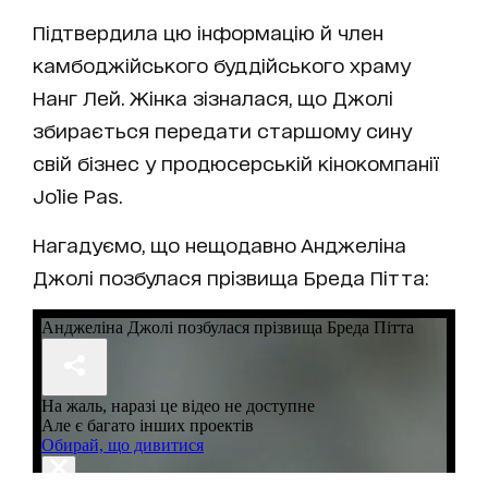
Підтвердила цю інформацію й член
камбоджійського буддійського храму
Нанг Лей. Жінка зізналася, що Джолі
збирається передати старшому сину
свій бізнес у продюсерській кінокомпанії
Jolie Pas.
Нагадуємо, що нещодавно Анджеліна
Джолі позбулася прізвища Бреда Пітта: