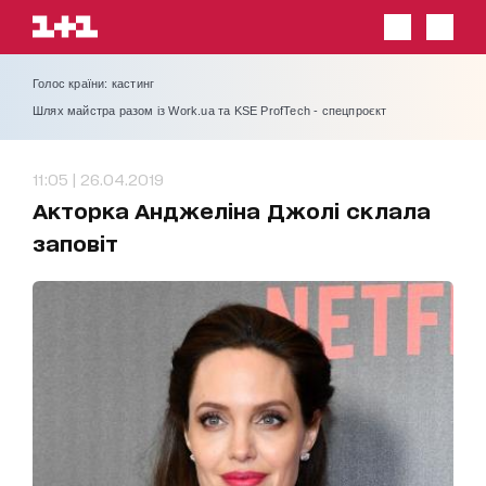
Голос країни: кастинг
Шлях майстра разом із Work.ua та KSE ProfTech - спецпроєкт
11:05 | 26.04.2019
Акторка Анджеліна Джолі склала
заповіт