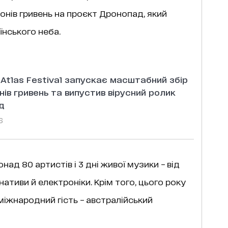
онів гривень на проєкт Дронопад, який
нського неба.
: Atlas Festival запускає масштабний збір
нів гривень та випустив вірусний ролик
д
6
онад 80 артистів і 3 дні живої музики – від
рнативи й електроніки. Крім того, цього року
іжнародний гість – австралійський