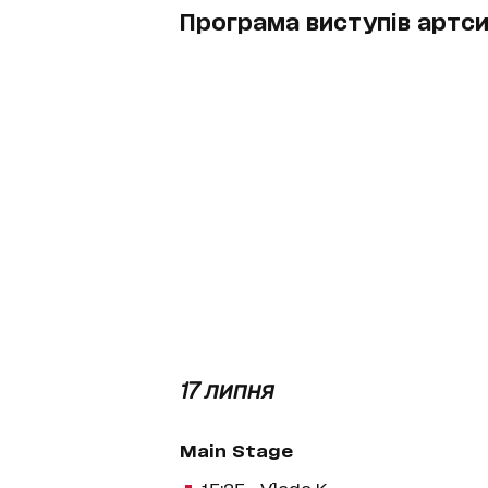
Програма виступів артсит
17 липня
Main Stage
15:25 – Vlada K