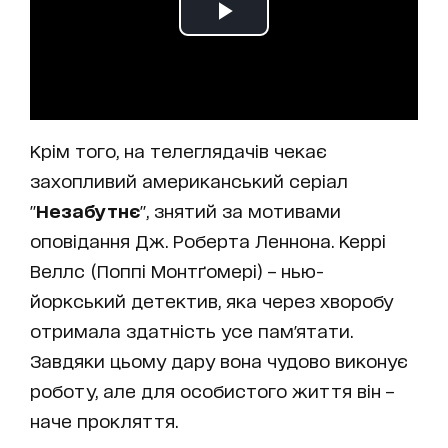
Крім того, на телеглядачів чекає
захопливий американський серіал
"
Незабутнє
", знятий за мотивами
оповідання Дж. Роберта Леннона. Керрі
Веллс (Поппі Монтґомері) – нью-
йоркський детектив, яка через хворобу
отримала здатність усе пам'ятати.
Завдяки цьому дару вона чудово виконує
роботу, але для особистого життя він –
наче прокляття.