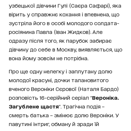
узбецької дівчини Гулі (Саєра Сафарі), яка
вірить у справжнє кохання і впевнена, що
зустріла його в особі молодого солдата-
росіянина Павла (Іван Жидков). Але
одразу після того, як парубок забирає
дівчину до себе в Москву, виявляється, що
вона йому зовсім не потрібна.
Про ще одну нелегку і заплутану долю
молодої красуні, дочки талановитого
вченого Вероніки Сєрової (Наталя Бардо)
розповість 16-серійний серіал "
Вероніка.
Загублене щастя
". Трагічна подія –
смерть батька – змінює долю Вероніки. У
павутині інтриг, обману й зради їй