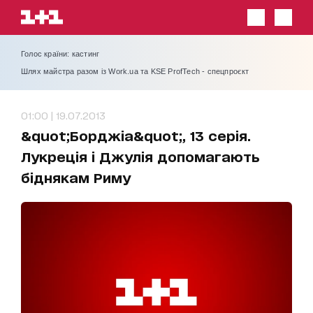
Голос країни: кастинг
Шлях майстра разом із Work.ua та KSE ProfTech - спецпроєкт
01:00 | 19.07.2013
&quot;Борджіа&quot;, 13 серія.
Лукреція і Джулія допомагають
біднякам Риму