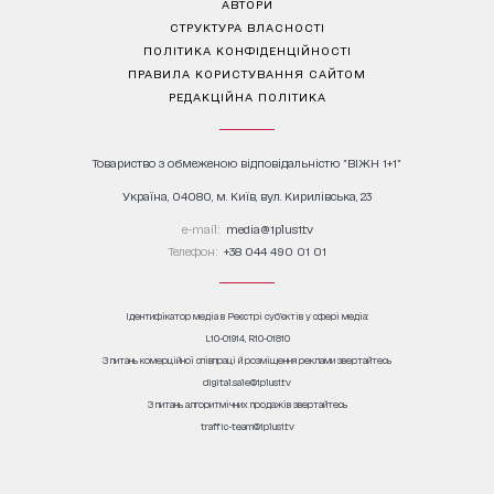
АВТОРИ
СТРУКТУРА ВЛАСНОСТІ
ПОЛІТИКА КОНФІДЕНЦІЙНОСТІ
ПРАВИЛА КОРИСТУВАННЯ САЙТОМ
РЕДАКЦІЙНА ПОЛІТИКА
Товариство з обмеженою відповідальністю "ВІЖН 1+1"
Україна, 04080, м. Київ, вул. Кирилівська, 23
е-mail:
media@1plus1.tv
Телефон:
+38 044 490 01 01
Ідентифікатор медіа в Реєстрі суб’єктів у сфері медіа:
L10-01914, R10-01810
З питань комерційної співпраці й розміщення реклами звертайтесь
digital.sale@1plus1.tv
З питань алгоритмічних продажів звертайтесь
traffic-team@1plus1.tv