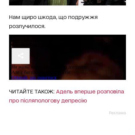
Нам щиро шкода, що подружжя
розлучилося.
ЧИТАЙТЕ ТАКОЖ:
Адель вперше розповіла
про післяпологову депресію
Реклама