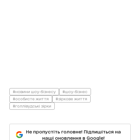
#новини шоу-бізнесу
#шоу-бізнес
#особисте життя
#зіркове життя
#голлівудські зірки
Не пропустіть головне! Підпишіться на
наші оновлення в Google!