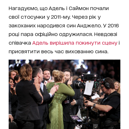
Нагадуємо, що Адель і Саймон почали
свої стосунки у 2011-му. Через рік у
закоханих народився син Анджело. У 2016
році пара офіційно одружилася. Невдовзі
співачка
Адель вирішила покинути сцену
і
присвятити весь час вихованню сина.