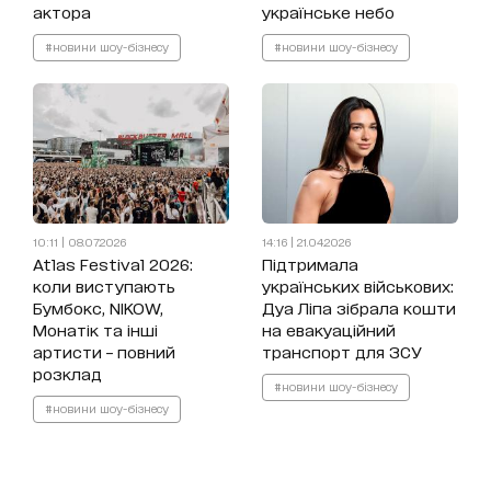
актора
українське небо
#новини шоу-бізнесу
#новини шоу-бізнесу
10:11 | 08.07.2026
14:16 | 21.04.2026
Atlas Festival 2026:
Підтримала
коли виступають
українських військових:
Бумбокс, NIKOW,
Дуа Ліпа зібрала кошти
Монатік та інші
на евакуаційний
артисти – повний
транспорт для ЗСУ
розклад
#новини шоу-бізнесу
#новини шоу-бізнесу