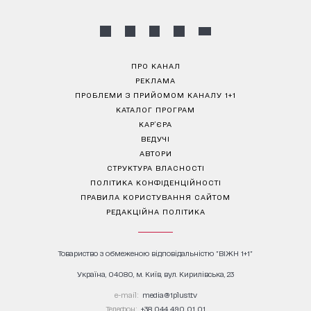
ПРО КАНАЛ
РЕКЛАМА
ПРОБЛЕМИ З ПРИЙОМОМ КАНАЛУ 1+1
КАТАЛОГ ПРОГРАМ
КАР’ЄРА
ВЕДУЧІ
АВТОРИ
СТРУКТУРА ВЛАСНОСТІ
ПОЛІТИКА КОНФІДЕНЦІЙНОСТІ
ПРАВИЛА КОРИСТУВАННЯ САЙТОМ
РЕДАКЦІЙНА ПОЛІТИКА
Товариство з обмеженою відповідальністю "ВІЖН 1+1"
Україна, 04080, м. Київ, вул. Кирилівська, 23
е-mail:
media@1plus1.tv
Телефон:
+38 044 490 01 01