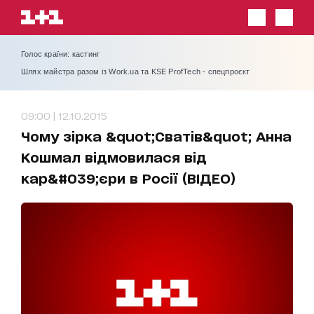
Голос країни: кастинг
Шлях майстра разом із Work.ua та KSE ProfTech - спецпроєкт
09:00 | 12.10.2015
Чому зірка &quot;Сватів&quot; Анна
Кошмал відмовилася від
кар&#039;єри в Росії (ВІДЕО)