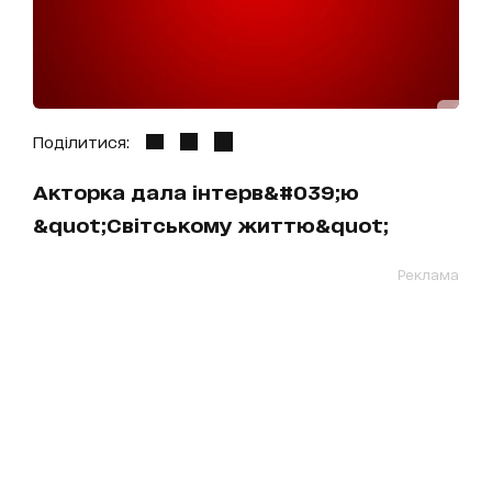
Поділитися:
Акторка дала інтерв&#039;ю
&quot;Світському життю&quot;
Реклама