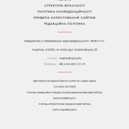
СТРУКТУРА ВЛАСНОСТІ
ПОЛІТИКА КОНФІДЕНЦІЙНОСТІ
ПРАВИЛА КОРИСТУВАННЯ САЙТОМ
РЕДАКЦІЙНА ПОЛІТИКА
Товариство з обмеженою відповідальністю "ВІЖН 1+1"
Україна, 04080, м. Київ, вул. Кирилівська, 23
е-mail:
media@1plus1.tv
Телефон:
+38 044 490 01 01
Ідентифікатор медіа в Реєстрі суб’єктів у сфері медіа:
L10-01914, R10-01810
З питань комерційної співпраці й розміщення реклами звертайтесь
digital.sale@1plus1.tv
З питань алгоритмічних продажів звертайтесь
traffic-team@1plus1.tv