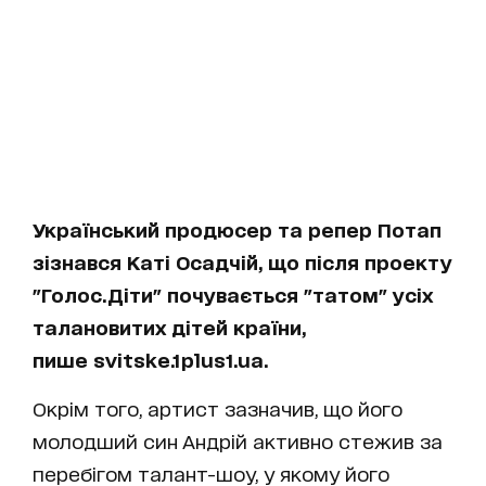
Український продюсер та репер Потап
зізнався Каті Осадчій, що після проекту
"Голос.Діти" почувається "татом" усіх
талановитих дітей країни,
пише svitske.1plus1.ua.
Окрім того, артист зазначив, що його
молодший син Андрій активно стежив за
перебігом талант-шоу, у якому його