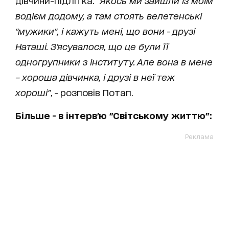
дівчини-підлітка.
"Якось ми зайшли із моїм
водієм додому, а там стоять велетенські
"мужики", і кажуть мені, що вони - друзі
Наташі. З'ясувалося, що це були її
одногрупники з інституту. Але вона в мене
– хороша дівчинка, і друзі в неї теж
хороші"
, - розповів Потап.
Більше - в інтерв'ю "Світському життю":
Реклама