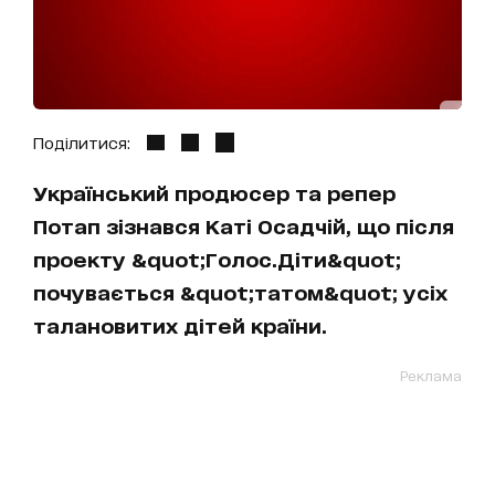
Поділитися:
Український продюсер та репер
Потап зізнався Каті Осадчій, що після
проекту &quot;Голос.Діти&quot;
почувається &quot;татом&quot; усіх
талановитих дітей країни.
Реклама