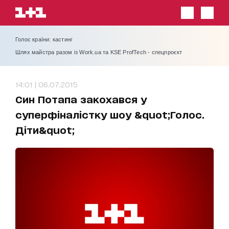
Голос країни: кастинг
Шлях майстра разом із Work.ua та KSE ProfTech - спецпроєкт
14:01 | 06.07.2015
Cин Потапа закохався у
суперфіналістку шоу &quot;Голос.
Діти&quot;