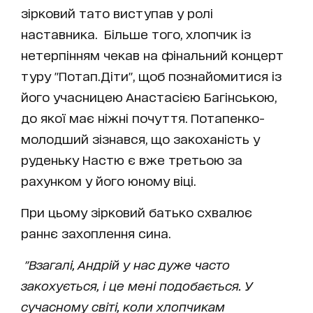
зірковий тато виступав у ролі
наставника. Більше того, хлопчик із
нетерпінням чекав на фінальний концерт
туру "Потап.Діти", щоб познайомитися із
його учасницею Анастасією Багінською,
до якої має ніжні почуття. Потапенко-
молодший зізнався, що закоханість у
руденьку Настю є вже третьою за
рахунком у його юному віці.
При цьому зірковий батько схвалює
раннє захоплення сина.
"Взагалі, Андрій у нас дуже часто
закохується, і це мені подобається. У
сучасному світі, коли хлопчикам