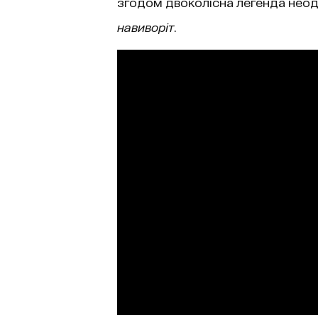
згодом двоколісна легенда неод
навиворіт
.