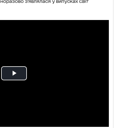
норазово з'являлася у випусках
Світ