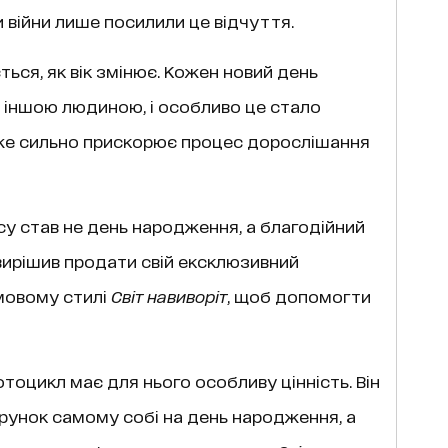
и війни лише посилили це відчуття.
ься, як вік змінює. Кожен новий день
 іншою людиною, і особливо це стало
уже сильно прискорює процес дорослішання
у став не день народження, а благодійний
вирішив продати свій ексклюзивний
рмовому стилі
Світ навиворіт
, щоб допомогти
тоцикл має для нього особливу цінність. Він
арунок самому собі на день народження, а