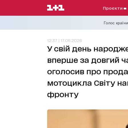
проєкти
Голос країни
12:37 | 17.06.2026
У свій день народж
вперше за довгий ч
оголосив про прод
мотоцикла Світу на
фронту