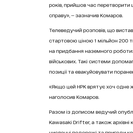
років, прийшов час перетворити 
справу», — зазначив Комаров.
Телеведучий розповів, що вистав
стартовою ціною 1 мільйон 200 т
на придбання наземного роботиз
військових. Такі системи допома
позиції та евакуйовувати поране
«Якщо цей НРК врятує хоч одне ж
наголосив Комаров.
Разом із дописом ведучий опублі
Kawasaki Drifter, а також архівн
численні подорожі та пригоди 