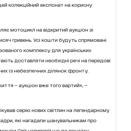
цей колекційний експонат на корисну
ляє мотоцикл на відкритий аукціон зі
исяч гривень. Усі кошти будуть спрямовані
ованого комплексу для українських
гають доставляти необхідні речі на передові
них із небезпечних ділянок фронту.
иття — аукціон вже того вартий», —
кував серію нових світлин на легендарному
і кадри, які нагадали шанувальникам про
команди
Світ навиворіт
ще до початку