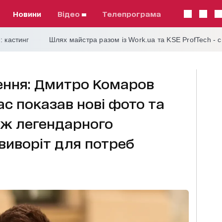
Новини
відео
телепрограма
: кастинг
Шлях майстра разом із Work.ua та KSE ProfTech - 
ення: Дмитро Комаров
ас показав нові фото та
аж легендарного
виворіт для потреб