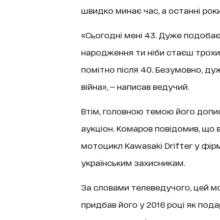
швидко минає час, а останні рок
«Сьогодні мені 43. Дуже подобаєт
народження ти ніби стаєш трохи
помітно після 40. Безумовно, д
війна», — написав ведучий.
Втім, головною темою його допис
аукціон. Комаров повідомив, що 
мотоцикл Kawasaki Drifter у фі
українським захисникам.
За словами телеведучого, цей мо
придбав його у 2016 році як под