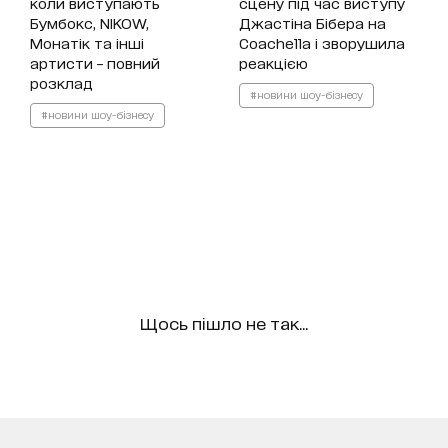
коли виступають
сцену під час виступу
Бумбокс, NIKOW,
Джастіна Бібера на
Монатік та інші
Coachella і зворушила
артисти – повний
реакцією
розклад
#новини шоу-бізнесу
#новини шоу-бізнесу
Щось пішло не так...