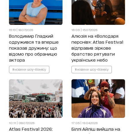
15:13 | 18.07.2026
16:09 | 15.07.2026
Володимир Гладкий
Алюзія на «Володаря
одружився та вперше
перснів»: Atlas Festival
показав дружину: що
відправив зіркове
відомо про обраницю
братство рятувати
актора
українське небо
#новини шоу-бізнесу
#новини шоу-бізнесу
10:11 | 08.07.2026
17:05 | 19.04.2026
Atlas Festival 2026:
Біллі Айліш вийшла на