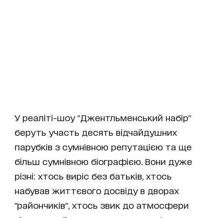
У реаліті-шоу "Джентльменський набір"
беруть участь десять відчайдушних
парубків з сумнівною репутацією та ще
більш сумнівною біографією. Вони дуже
різні: хтось виріс без батьків, хтось
набував життєвого досвіду в дворах
"райончиків", хтось звик до атмосфери