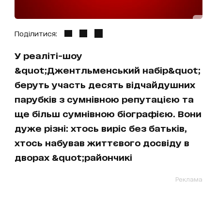
Поділитися:
У реаліті-шоу
&quot;Джентльменський набір&quot;
беруть участь десять відчайдушних
парубків з сумнівною репутацією та
ще більш сумнівною біографією. Вони
дуже різні: хтось виріс без батьків,
хтось набував життєвого досвіду в
дворах &quot;райончикі
Реклама