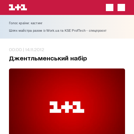
Голос країни: кастинг
Шлях майстра разом із Work.ua та KSE ProfTech - спецпроєкт
00:00 | 14.11.2012
Джентльменський набір