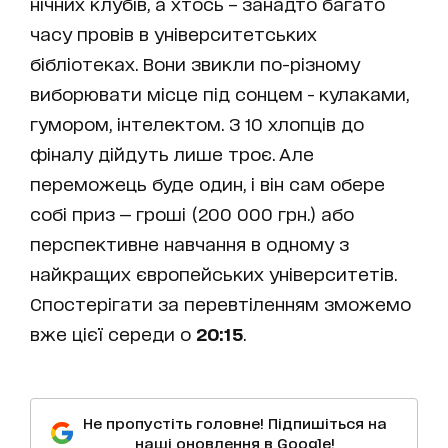
нічних клубів, а хтось – занадто багато
часу провів в університетських
бібліотеках. Вони звикли по-різному
виборювати місце під сонцем - кулаками,
гумором, інтелектом. З 10 хлопців до
фіналу дійдуть лише троє. Але
переможець буде один, і він сам обере
собі приз — гроші (200 000 грн.) або
перспективне навчання в одному з
найкращих європейських університетів.
Спостерігати за перевтіленням зможемо
вже цієї середи о
20:15
.
Не пропустіть головне! Підпишіться на
наші оновлення в Google!