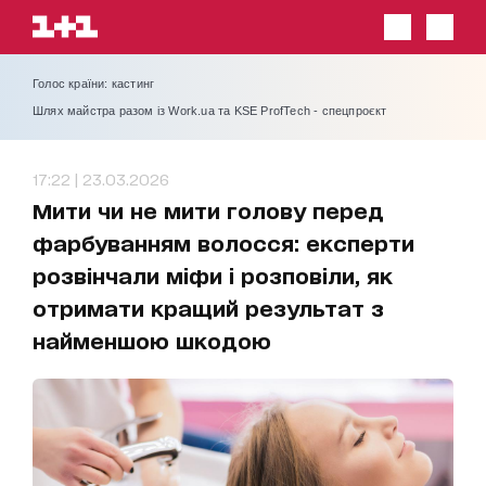
Голос країни: кастинг
Шлях майстра разом із Work.ua та KSE ProfTech - спецпроєкт
17:22 | 23.03.2026
Мити чи не мити голову перед
фарбуванням волосся: експерти
розвінчали міфи і розповіли, як
отримати кращий результат з
найменшою шкодою