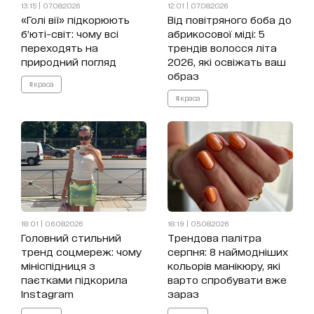
13:15 | 07.08.2026
12:01 | 07.08.2026
«Голі вії» підкорюють
Від повітряного боба до
б’юті-світ: чому всі
абрикосової міді: 5
переходять на
трендів волосся літа
природний погляд
2026, які освіжать ваш
образ
#краса
#краса
18:01 | 06.08.2026
18:19 | 05.08.2026
Головний стильний
Трендова палітра
тренд соцмереж: чому
серпня: 8 наймодніших
мініспідниця з
кольорів манікюру, які
паєтками підкорила
варто спробувати вже
Instagram
зараз