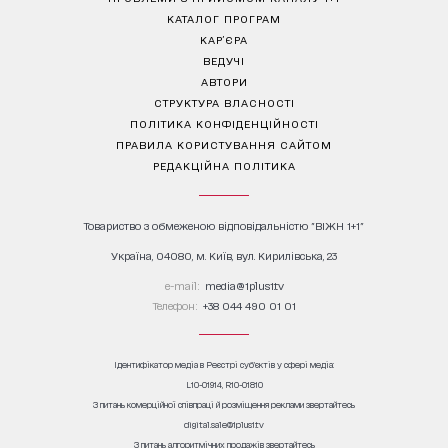
КАТАЛОГ ПРОГРАМ
КАР’ЄРА
ВЕДУЧІ
АВТОРИ
СТРУКТУРА ВЛАСНОСТІ
ПОЛІТИКА КОНФІДЕНЦІЙНОСТІ
ПРАВИЛА КОРИСТУВАННЯ САЙТОМ
РЕДАКЦІЙНА ПОЛІТИКА
Товариство з обмеженою відповідальністю "ВІЖН 1+1"
Україна, 04080, м. Київ, вул. Кирилівська, 23
е-mail:
media@1plus1.tv
Телефон:
+38 044 490 01 01
Ідентифікатор медіа в Реєстрі суб’єктів у сфері медіа:
L10-01914, R10-01810
З питань комерційної співпраці й розміщення реклами звертайтесь
digital.sale@1plus1.tv
З питань алгоритмічних продажів звертайтесь