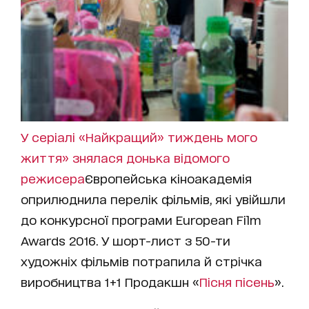
У серіалі «Найкращий» тиждень мого
життя» знялася донька відомого
режисера
Європейська кіноакадемія
оприлюднила перелік фільмів, які увійшли
до конкурсної програми European Film
Awards 2016. У шорт-лист з 50-ти
художніх фільмів потрапила й стрічка
виробництва 1+1 Продакшн «
Пісня пісень
».