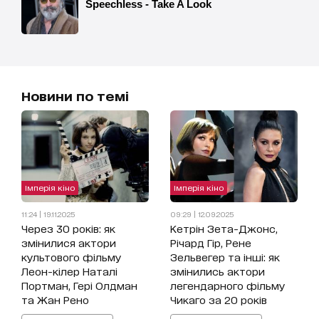
Новини по темі
Імперія кіно
Імперія кіно
11:24 | 19.11.2025
09:29 | 12.09.2025
Через 30 років: як
Кетрін Зета-Джонс,
змінилися актори
Річард Гір, Рене
культового фільму
Зельвегер та інші: як
Леон-кілер Наталі
змінились актори
Портман, Гері Олдман
легендарного фільму
та Жан Рено
Чикаго за 20 років