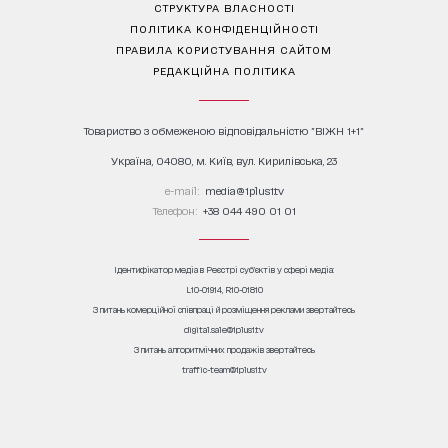
СТРУКТУРА ВЛАСНОСТІ
ПОЛІТИКА КОНФІДЕНЦІЙНОСТІ
ПРАВИЛА КОРИСТУВАННЯ САЙТОМ
РЕДАКЦІЙНА ПОЛІТИКА
Товариство з обмеженою відповідальністю "ВІЖН 1+1"
Україна, 04080, м. Київ, вул. Кирилівська, 23
е-mail:
media@1plus1.tv
Телефон:
+38 044 490 01 01
Ідентифікатор медіа в Реєстрі суб’єктів у сфері медіа:
L10-01914, R10-01810
З питань комерційної співпраці й розміщення реклами звертайтесь
digital.sale@1plus1.tv
З питань алгоритмічних продажів звертайтесь
traffic-team@1plus1.tv