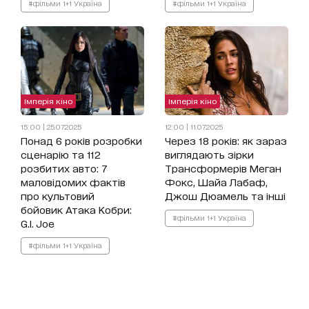
#фільми 1+1 Україна
#фільми 1+1 Україна
Імперія кіно
Імперія кіно
15:00 | 25.07.2025
12:00 | 11.07.2025
Понад 6 років розробки
Через 18 років: як зараз
сценарію та 112
виглядають зірки
розбитих авто: 7
Трансформерів Меган
маловідомих фактів
Фокс, Шайа Лабаф,
про культовий
Джош Дюамель та інші
бойовик Атака Кобри:
#фільми 1+1 Україна
G.I. Joe
#фільми 1+1 Україна