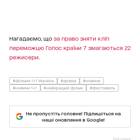
Нагадаємо, що
за право зняти кліп
переможцю Голос країни 7 змагаються 22
режисери
.
#фільми 1+1 Україна
#драма
#новини
#новини 1+1
#найкращий фільм
#фестиваль
Не пропустіть головне! Підпишіться на
наші оновлення в Google!
Реклама