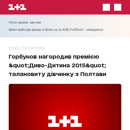
Голос країни: кастинг
Шлях майстра разом із Work.ua та KSE ProfTech - спецпроєкт
11:00 | 22.04.2015
Горбунов нагородив премією
&quot;Диво-Дитина 2015&quot;
талановиту дівчинку з Полтави