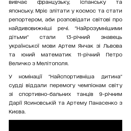
вивчає французьку, іспанську та
японську. Мріє злітати у космос та стати
репортером, аби розповідати світові про
найдивовижніші речі. "Найрозумнішими
дітьми" стали 13-річний знавець
української мови Артем Янчак зі Львова
та юний математик 11-річний Петро
Величко з Мелітополя.
У номінації "Найспортивніша дитина"
судді віддали перемогу чемпіонам світу
зі спортивно-бальних танців 9-річним
Дарії Ясиновській та Артему Панасенко з
Києва.