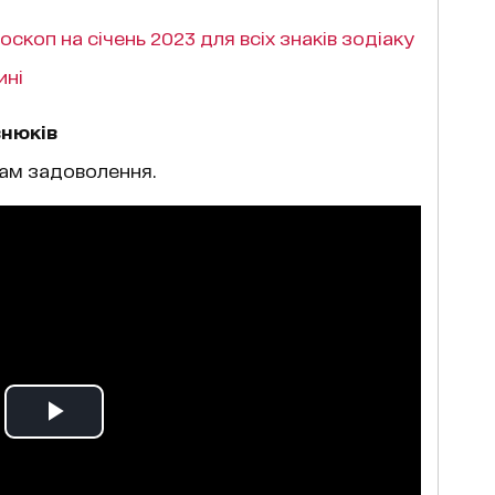
скоп на січень 2023 для всіх знаків зодіаку
ині
знюків
вам задоволення.