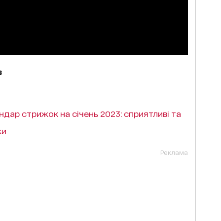
в
ндар стрижок на січень 2023: сприятливі та
ки
Реклама