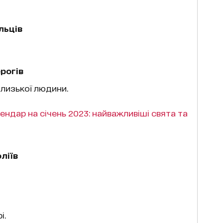
льців
рогів
близької людини.
ендар на січень 2023: найважливіші свята та
ліїв
і.