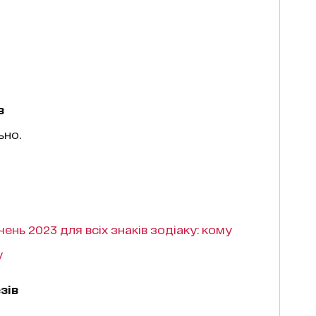
в
ьно.
чень 2023 для всіх знаків зодіаку: кому
у
зів