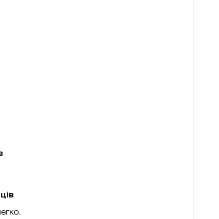
в
ців
легко.