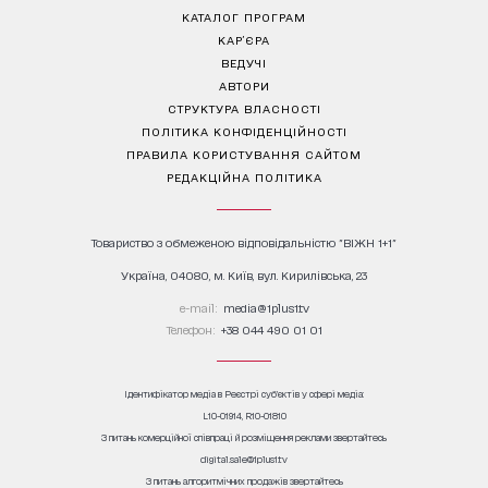
КАТАЛОГ ПРОГРАМ
КАР’ЄРА
ВЕДУЧІ
АВТОРИ
СТРУКТУРА ВЛАСНОСТІ
ПОЛІТИКА КОНФІДЕНЦІЙНОСТІ
ПРАВИЛА КОРИСТУВАННЯ САЙТОМ
РЕДАКЦІЙНА ПОЛІТИКА
Товариство з обмеженою відповідальністю "ВІЖН 1+1"
Україна, 04080, м. Київ, вул. Кирилівська, 23
е-mail:
media@1plus1.tv
Телефон:
+38 044 490 01 01
Ідентифікатор медіа в Реєстрі суб’єктів у сфері медіа:
L10-01914, R10-01810
З питань комерційної співпраці й розміщення реклами звертайтесь
digital.sale@1plus1.tv
З питань алгоритмічних продажів звертайтесь