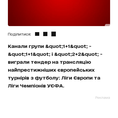
Поділитися:
Канали групи &quot;1+1&quot; -
&quot;1+1&quot; і &quot;2+2&quot; -
виграли тендер на трансляцію
найпрестижніших європейських
турнірів з футболу: Ліги Європи та
Ліги Чемпіонів УЄФА.
Реклама