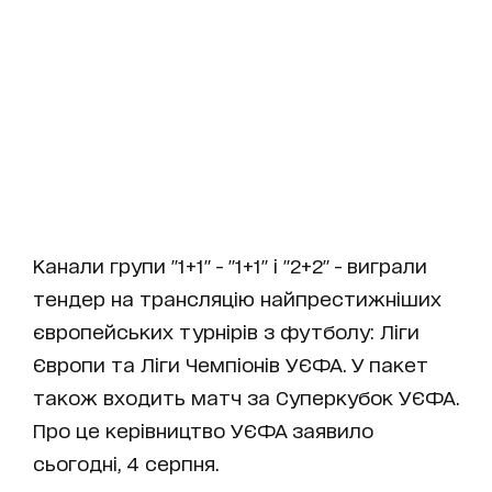
Канали групи "1+1" - "1+1" і "2+2" - виграли
тендер на трансляцію найпрестижніших
європейських турнірів з футболу: Ліги
Європи та Ліги Чемпіонів УЄФА. У пакет
також входить матч за Суперкубок УЄФА.
Про це керівництво УЄФА заявило
сьогодні, 4 серпня.