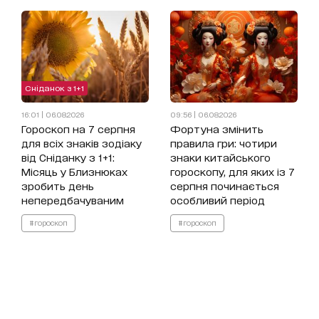
Сніданок з 1+1
16:01 | 06.08.2026
09:56 | 06.08.2026
Гороскоп на 7 серпня
Фортуна змінить
для всіх знаків зодіаку
правила гри: чотири
від Сніданку з 1+1:
знаки китайського
Місяць у Близнюках
гороскопу, для яких із 7
зробить день
серпня починається
непередбачуваним
особливий період
#гороскоп
#гороскоп