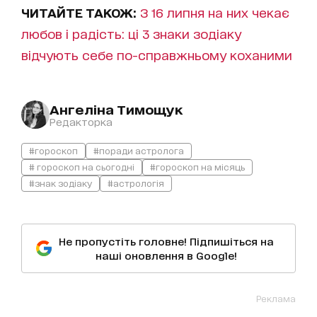
ЧИТАЙТЕ ТАКОЖ:
З 16 липня на них чекає
любов і радість: ці 3 знаки зодіаку
відчують себе по-справжньому коханими
Ангеліна Тимощук
Редакторка
#гороскоп
#поради астролога
# гороскоп на сьогодні
#гороскоп на місяць
#знак зодіаку
#астрологія
Не пропустіть головне! Підпишіться на
наші оновлення в Google!
Реклама