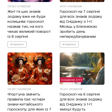
09:52 | 07.08.2026
16:01 | 06.08.2026
Життя цих знаків
Гороскоп на 7 серпня
зодіаку вже не буде
для всіх знаків зодіаку
колишнім: гороскоп
від Сніданку з 1+1:
назвав тих, на кого
Місяць у Близнюках
чекає великий поворот
зробить день
із 8 серпня
непередбачуваним
#гороскоп
#гороскоп
Сніданок з 1+1
09:56 | 06.08.2026
16:04 | 05.08.2026
Фортуна змінить
Гороскоп на 6 серпня
правила гри: чотири
для всіх знаків зодіаку
знаки китайського
від Сніданку з 1+1:
гороскопу, для яких із 7
емоції будуть