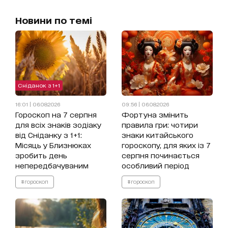
Новини по темі
Сніданок з 1+1
16:01 | 06.08.2026
09:56 | 06.08.2026
Гороскоп на 7 серпня
Фортуна змінить
для всіх знаків зодіаку
правила гри: чотири
від Сніданку з 1+1:
знаки китайського
Місяць у Близнюках
гороскопу, для яких із 7
зробить день
серпня починається
непередбачуваним
особливий період
#гороскоп
#гороскоп