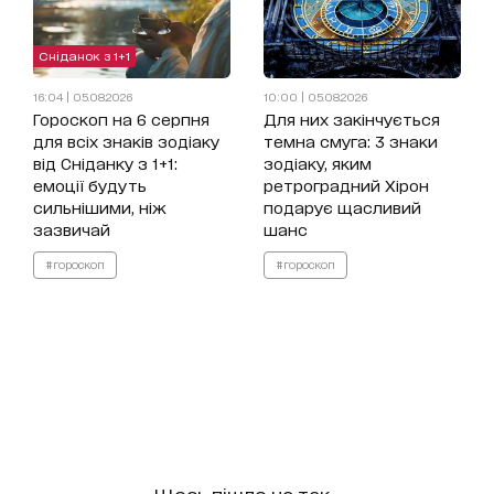
Сніданок з 1+1
16:04 | 05.08.2026
10:00 | 05.08.2026
Гороскоп на 6 серпня
Для них закінчується
для всіх знаків зодіаку
темна смуга: 3 знаки
від Сніданку з 1+1:
зодіаку, яким
емоції будуть
ретроградний Хірон
сильнішими, ніж
подарує щасливий
зазвичай
шанс
#гороскоп
#гороскоп
Щось пішло не так...