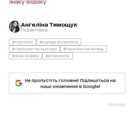
знаку зодіаку
Ангеліна Тимощук
Редакторка
#гороскоп
#поради астролога
# гороскоп на сьогодні
#гороскоп на місяць
#знак зодіаку
#астрологія
Не пропустіть головне! Підпишіться на
наші оновлення в Google!
Реклама