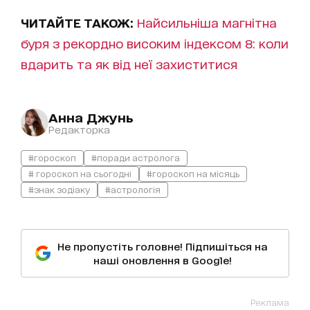
ЧИТАЙТЕ ТАКОЖ:
Найсильніша магнітна
буря з рекордно високим індексом 8: коли
вдарить та як від неї захиститися
Анна Джунь
Редакторка
#гороскоп
#поради астролога
# гороскоп на сьогодні
#гороскоп на місяць
#знак зодіаку
#астрологія
Не пропустіть головне! Підпишіться на
наші оновлення в Google!
Реклама