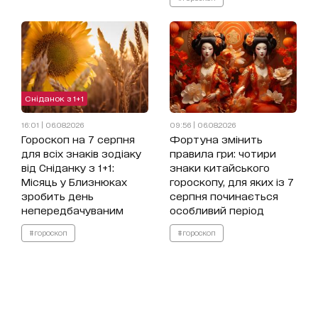
Сніданок з 1+1
16:01 | 06.08.2026
09:56 | 06.08.2026
Гороскоп на 7 серпня
Фортуна змінить
для всіх знаків зодіаку
правила гри: чотири
від Сніданку з 1+1:
знаки китайського
Місяць у Близнюках
гороскопу, для яких із 7
зробить день
серпня починається
непередбачуваним
особливий період
#гороскоп
#гороскоп