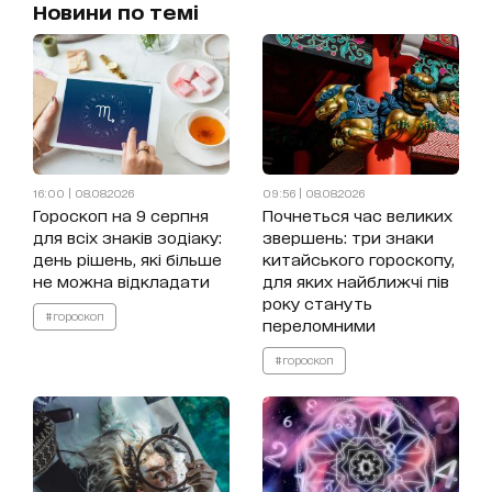
Новини по темі
16:00 | 08.08.2026
09:56 | 08.08.2026
Гороскоп на 9 серпня
Почнеться час великих
для всіх знаків зодіаку:
звершень: три знаки
день рішень, які більше
китайського гороскопу,
не можна відкладати
для яких найближчі пів
року стануть
#гороскоп
переломними
#гороскоп