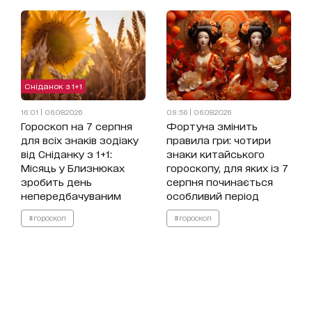
Сніданок з 1+1
16:01 | 06.08.2026
09:56 | 06.08.2026
Гороскоп на 7 серпня
Фортуна змінить
для всіх знаків зодіаку
правила гри: чотири
від Сніданку з 1+1:
знаки китайського
Місяць у Близнюках
гороскопу, для яких із 7
зробить день
серпня починається
непередбачуваним
особливий період
#гороскоп
#гороскоп