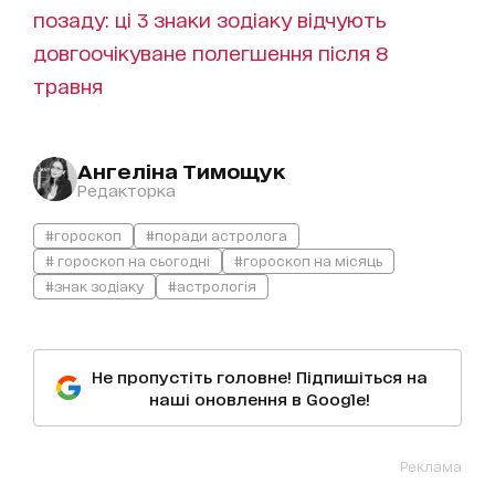
позаду: ці 3 знаки зодіаку відчують
довгоочікуване полегшення після 8
травня
Ангеліна Тимощук
Редакторка
#гороскоп
#поради астролога
# гороскоп на сьогодні
#гороскоп на місяць
#знак зодіаку
#астрологія
Не пропустіть головне! Підпишіться на
наші оновлення в Google!
Реклама