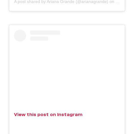
A post shared by Ariana Grande (@arianagrande)
on
Feb 10, 
View this post on Instagram