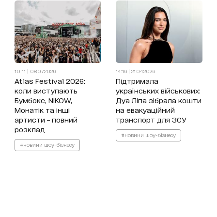
10:11 | 08.07.2026
14:16 | 21.04.2026
Atlas Festival 2026:
Підтримала
коли виступають
українських військових:
Бумбокс, NIKOW,
Дуа Ліпа зібрала кошти
Монатік та інші
на евакуаційний
артисти – повний
транспорт для ЗСУ
розклад
#новини шоу-бізнесу
#новини шоу-бізнесу