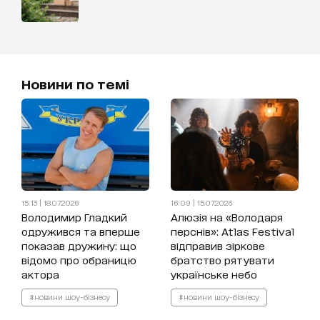
Новини по темі
15:13 | 18.07.2026
16:09 | 15.07.2026
Володимир Гладкий
Алюзія на «Володаря
одружився та вперше
перснів»: Atlas Festival
показав дружину: що
відправив зіркове
відомо про обраницю
братство рятувати
актора
українське небо
#новини шоу-бізнесу
#новини шоу-бізнесу