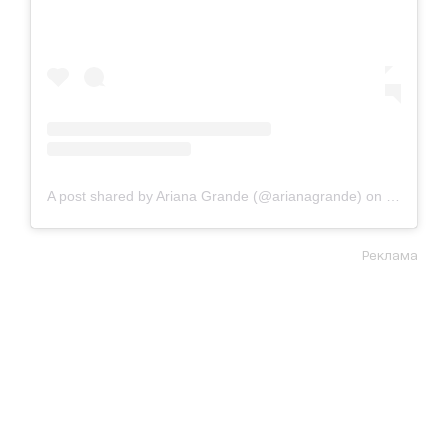
A post shared by Ariana Grande (@arianagrande)
on
Feb 16, 
Реклама